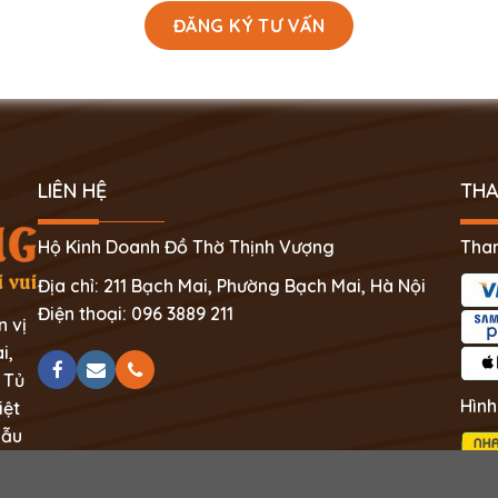
LIÊN HỆ
THA
Hộ Kinh Doanh Đồ Thờ Thịnh Vượng
Than
Địa chỉ: 211 Bạch Mai, Phường Bạch Mai, Hà Nội
Điện thoại: 096 3889 211
n vị
i,
 Tủ
Hình
iệt
mẫu
ệt.