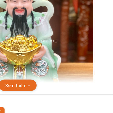
Xem thêm
Ự