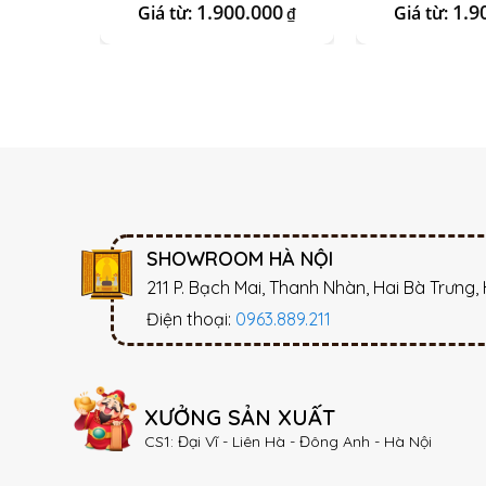
1.900.000
1.9
Giá từ:
Giá từ:
₫
SHOWROOM HÀ NỘI
211 P. Bạch Mai, Thanh Nhàn, Hai Bà Trưng,
Điện thoại:
0963.889.211
XƯỞNG SẢN XUẤT
CS1: Đại Vĩ - Liên Hà - Đông Anh - Hà Nội