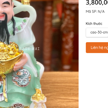
3,800,
Mã SP:
N/A
Kích thước
cao-30-cm
Liên hệ n