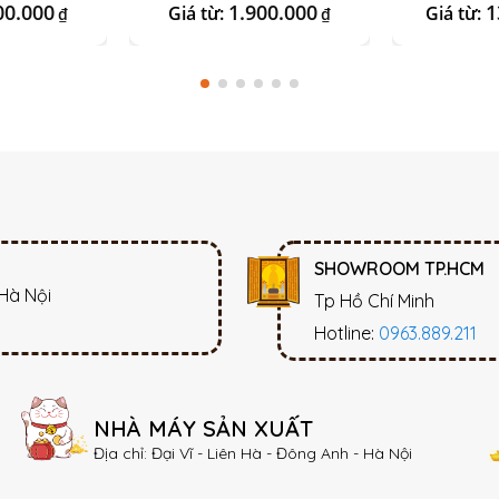
00.000
1.900.000
1
Giá từ:
Giá từ:
₫
₫
SHOWROOM TP.HCM
 Hà Nội
Tp Hồ Chí Minh
Hotline:
0963.889.211
NHÀ MÁY SẢN XUẤT
Địa chỉ: Đại Vĩ - Liên Hà - Đông Anh - Hà Nội