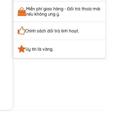
Miễn phí giao hàng - Đổi trả thoải mái
nếu không ưng ý.
Chính sách đổi trả linh hoạt.
Uy tín là vàng.