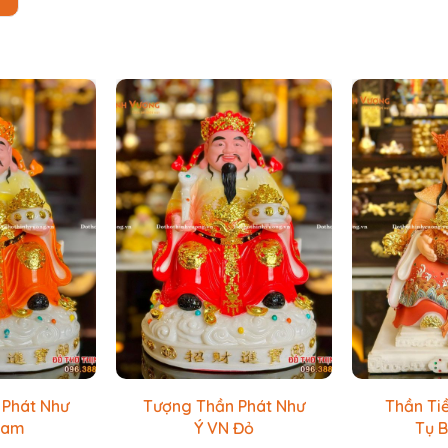
 Phát Như
Tượng Thần Phát Như
Thần Ti
Cam
Ý VN Đỏ
Tụ B