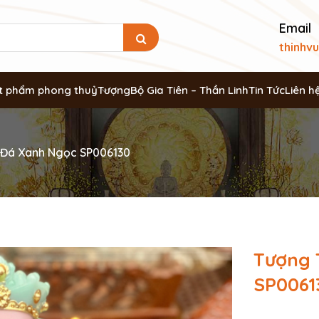
Email
thinhv
t phẩm phong thuỷ
Tượng
Bộ Gia Tiên – Thần Linh
Tin Tức
Liên h
 Đá Xanh Ngọc SP006130
Tượng 
SP0061