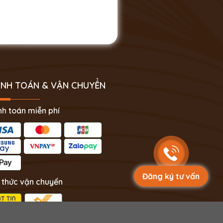
NH TOÁN & VẬN CHUYỂN
h toán miễn phí
Đăng ký tư vấn
 thức vận chuyển