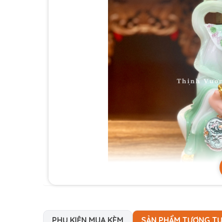
PHỤ KIỆN MUA KÈM
SẢN PHẨM TƯƠNG T