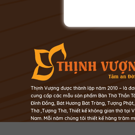
Thịnh Vượng được thành lập năm 2010 – là đơ
cung cấp các mẫu sản phẩm Bàn Thờ Thần Tà
Đỉnh Đồng, Bát Hương Bát Tràng, Tượng Phật,
Thờ ,Tượng Thờ, Thiết kế không gian thờ tại V
Nam. Mỗi năm chúng tôi thiết kế hàng trăm 
không gian thờ tự trong mỗi gia đình người Vi