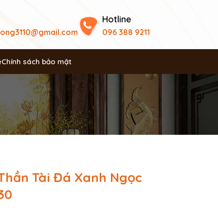
Hotline
uong3110@gmail.com
096 388 9211
ệ
Chính sách bảo mật
Thần Tài Đá Xanh Ngọc
30