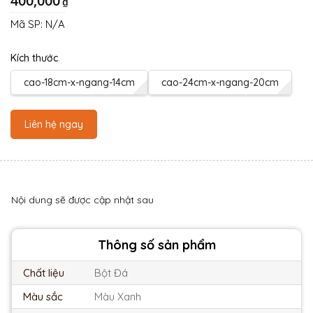
400,000
₫
Mã SP:
N/A
Kích thước
cao-18cm-x-ngang-14cm
cao-24cm-x-ngang-20cm
Liên hệ ngay
Nội dung sẽ được cập nhật sau
Thông số sản phẩm
Chất liệu
Bột Đá
Màu sắc
Màu Xanh