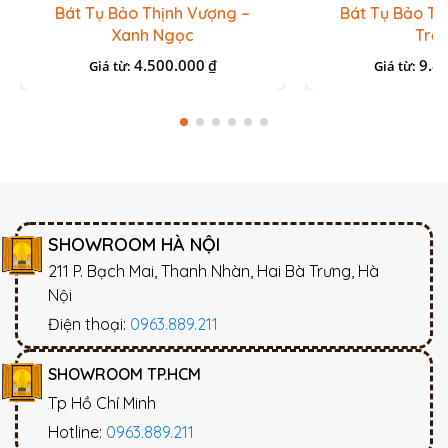
Bát Tụ Bảo Thịnh Vượng –
Bát Tụ Bảo Th
Xanh Ngọc
Trắ
4.500.000
9.8
₫
Giá từ:
Giá từ:
SHOWROOM HÀ NỘI
211 P. Bạch Mai, Thanh Nhàn, Hai Bà Trưng, Hà
Nội
Điện thoại:
0963.889.211
SHOWROOM TP.HCM
Tp Hồ Chí Minh
Hotline:
0963.889.211