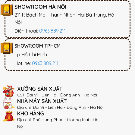
SHOWROOM HÀ NỘI
211 P. Bạch Mai, Thanh Nhàn, Hai Bà Trưng, Hà
Nội
Điện thoại:
0963.889.211
SHOWROOM TP.HCM
Tp Hồ Chí Minh
Hotline:
0963.889.211
XƯỞNG SẢN XUẤT
CS1: Đại Vĩ - Liên Hà - Đông Anh - Hà Nội
NHÀ MÁY SẢN XUẤT
Địa chỉ: Đại Vĩ - Liên Hà - Đông Anh - Hà Nội
KHO HÀNG
Địa chỉ: Phố Hưng Phúc - Hoàng Mai - Hà
Nội