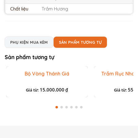
Chất liệu
Trầm Hương
PHỤ KIỆN MUA KÈM
SẢN PHẨM TƯƠNG TỰ
Sản phẩm tương tự
Bộ Vòng Thánh Giá
Trầm Rục Nha T
15.000.000
55.0
₫
Giá từ:
Giá từ: