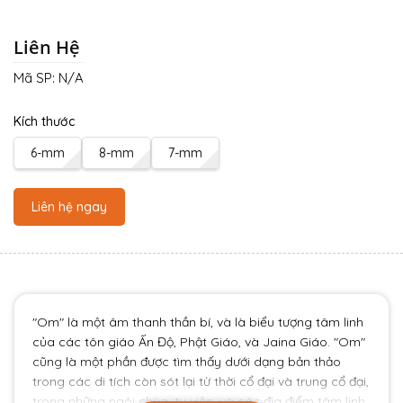
Liên Hệ
Mã SP:
N/A
Kích thước
6-mm
8-mm
7-mm
Liên hệ ngay
"Om" là một âm thanh thần bí, và là biểu tượng tâm linh
của các tôn giáo Ấn Độ, Phật Giáo, và Jaina Giáo. "Om"
cũng là một phần được tìm thấy dưới dạng bản thảo
trong các di tích còn sót lại từ thời cổ đại và trung cổ đại,
trong những ngôi chùa, tu viện, và các địa điểm tâm linh