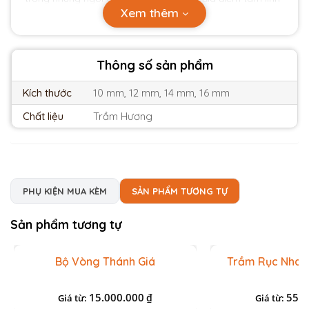
Xem thêm
huyền bí trên thế giới.
Thông số sản phẩm
Kích thước
10 mm, 12 mm, 14 mm, 16 mm
Chất liệu
Trầm Hương
PHỤ KIỆN MUA KÈM
SẢN PHẨM TƯƠNG TỰ
Sản phẩm tương tự
Bộ Vòng Thánh Giá
Trầm Rục Nha T
15.000.000
55.0
₫
Giá từ:
Giá từ: