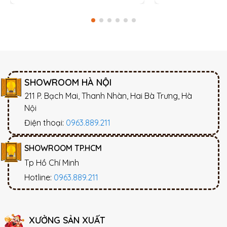
SHOWROOM HÀ NỘI
211 P. Bạch Mai, Thanh Nhàn, Hai Bà Trưng, Hà
Nội
Điện thoại:
0963.889.211
SHOWROOM TP.HCM
Tp Hồ Chí Minh
Hotline:
0963.889.211
XƯỞNG SẢN XUẤT