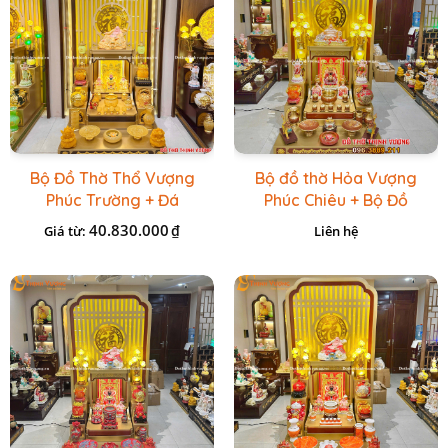
Bộ Đồ Thờ Thổ Vượng
Bộ đồ thờ Hỏa Vượng
Phúc Trường + Đá
Phúc Chiêu + Bộ Đồ
Onix Vàng
Thờ Đá Đỏ Bọc Đồng
40.830.000
₫
Giá từ:
Liên hệ
Cao cấp