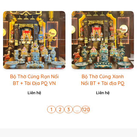
Bộ Thờ Cúng Rạn Nổi
Bộ Thờ Cúng Xanh
BT + Tài Địa PQ VN
Nổi BT + Tài địa PQ
Vàng Caro
VN Xanh Lục
Liên hệ
Liên hệ
1
2
3
...
120