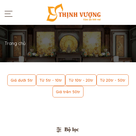
Trang chủ
Giá dưới 5tr
Từ 5tr - 10tr
Từ 10tr - 20tr
Từ 20tr - 50tr
Giá trên 50tr
Bộ lọc