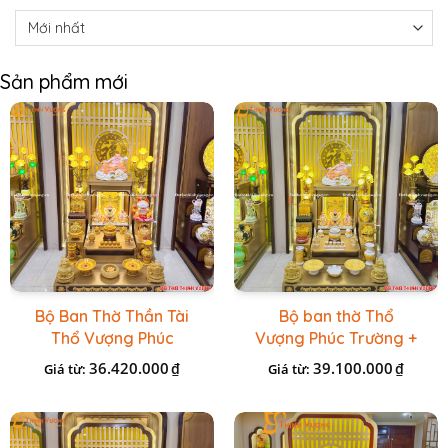
Sản phẩm mới
Bộ Ban Thờ Thần Tài
Bộ ban thờ Thổ
Thổ Vượng Phúc
Vượng Phúc Trường +
Trường + Bộ Đồ Sứ
Đồ Sứ Vàng Đá Cao
36.420.000
39.100.000
₫
₫
Giá từ:
Giá từ:
Cao Cấp Gấm Vàng
Cấp