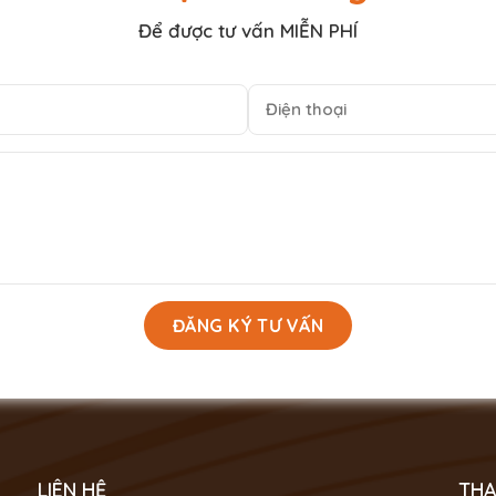
Để được tư vấn MIỄN PHÍ
LIÊN HỆ
THA