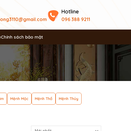
Hotline
uong3110@gmail.com
096 388 9211
ệ
Chính sách bảo mật
im
Mệnh Mộc
Mệnh Thổ
Mệnh Thủy