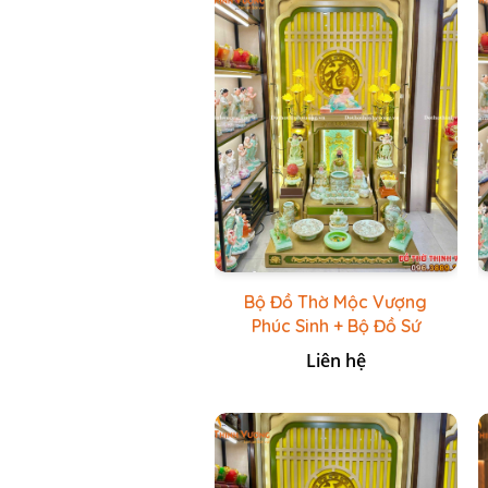
Bộ Đồ Thờ Mộc Vượng
Phúc Sinh + Bộ Đồ Sứ
Cao Cấp Xanh Cốm Vẽ
Liên hệ
Vàng