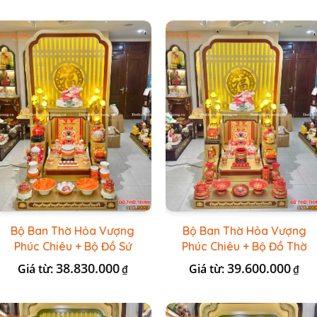
Bộ Ban Thờ Hỏa Vượng
Bộ Ban Thờ Hỏa Vượng
Phúc Chiêu + Bộ Đồ Sứ
Phúc Chiêu + Bộ Đồ Thờ
Đá Đỏ HR
Đài Loan Gấm Đỏ
38.830.000
39.600.000
Giá từ:
Giá từ:
₫
₫