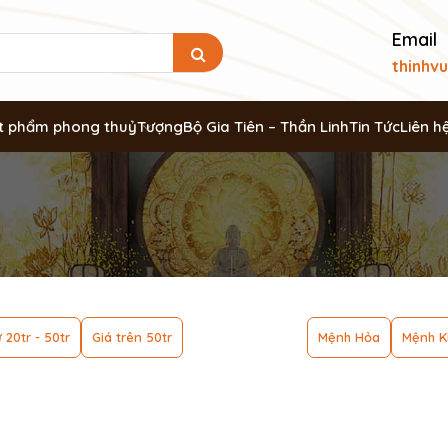
Email
thinhv
t phẩm phong thuỷ
Tượng
Bộ Gia Tiên – Thần Linh
Tin Tức
Liên h
 20tr - 50tr
Giá trên 50tr
Mệnh Hỏa
Mệnh K