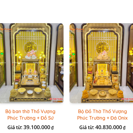
Bộ ban thờ Thổ Vượng
Bộ Đồ Thờ Thổ Vượng
Phúc Trường + Đồ Sứ
Phúc Trường + Đá Onix
Vàng Đá Cao Cấp
Vàng
39.100.000
40.830.000
Giá từ:
Giá từ:
₫
₫