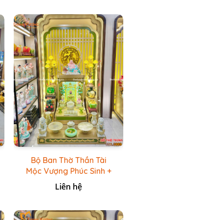
Bộ Ban Thờ Thần Tài
Mộc Vượng Phúc Sinh +
Bộ Đồ Thờ Đá Ngọc
Liên hệ
Hoàng Long