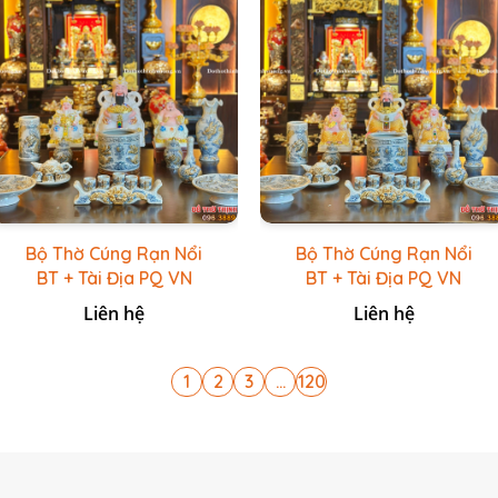
Bộ Thờ Cúng Rạn Nổi
Bộ Thờ Cúng Rạn Nổi
BT + Tài Địa PQ VN
BT + Tài Địa PQ VN
Trắng
Vàng Caro
Liên hệ
Liên hệ
1
2
3
...
120