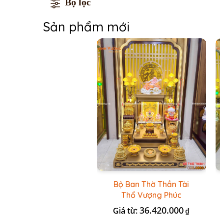
Bộ lọc
Sản phẩm mới
Bộ Ban Thờ Thần Tài
Thổ Vượng Phúc
Trường + Bộ Đồ Sứ Cao
36.420.000
Giá từ:
₫
Cấp Gấm Vàng