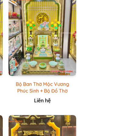
Bộ Ban Thờ Mộc Vương
Phúc Sinh + Bộ Đồ Thờ
Xanh Đá HR
Liên hệ