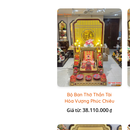
Bộ Ban Thờ Thần Tài
Hỏa Vượng Phúc Chiêu
+ Bộ Đồ Thờ Nổi Đỏ BT
38.110.000
Giá từ:
₫