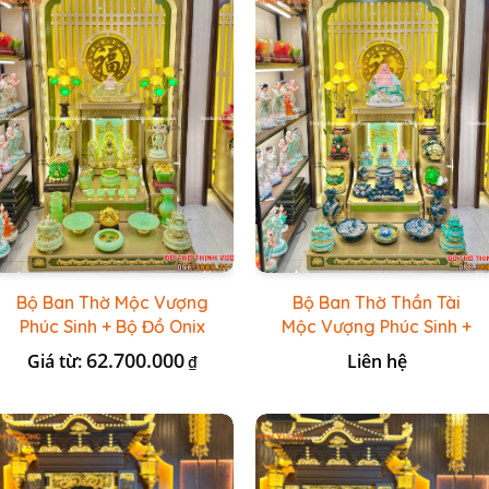
Bộ Ban Thờ Mộc Vượng
Bộ Ban Thờ Thần Tài
Phúc Sinh + Bộ Đồ Onix
Mộc Vượng Phúc Sinh +
Xanh Ngọc
Đồ Sứ Lục Nổi Bát
62.700.000
Giá từ:
Liên hệ
₫
Tràng