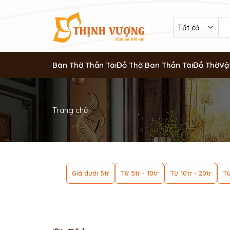
Bàn Thờ Thần Tài
Đồ Thờ Ban Thần Tài
Đồ Thờ
Vậ
Trang chủ
Giá dưới 5tr
Từ 5tr - 10tr
Từ 10tr - 20tr
Từ