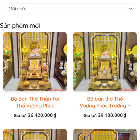
Sản phẩm mới
Bộ Ban Thờ Thần Tài
Bộ ban thờ Thổ
Thổ Vượng Phúc
Vượng Phúc Trường +
Trường + Bộ Đồ Sứ
Đồ Sứ Vàng Đá Cao
36.420.000
39.100.000
₫
₫
Giá từ:
Giá từ:
Cao Cấp Gấm Vàng
Cấp