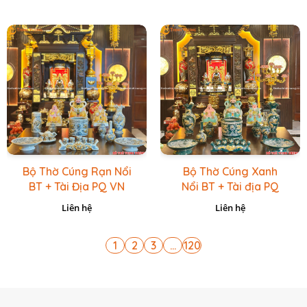
Bộ Thờ Cúng Rạn Nổi
Bộ Thờ Cúng Xanh
BT + Tài Địa PQ VN
Nổi BT + Tài địa PQ
Vàng Caro
VN Xanh Lục
Liên hệ
Liên hệ
1
2
3
...
120