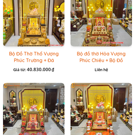
Bộ Đồ Thờ Thổ Vượng
Bộ đồ thờ Hỏa Vượng
Phúc Trường + Đá
Phúc Chiêu + Bộ Đồ
Onix Vàng
Thờ Đá Đỏ Bọc Đồng
40.830.000
₫
Giá từ:
Liên hệ
Cao cấp