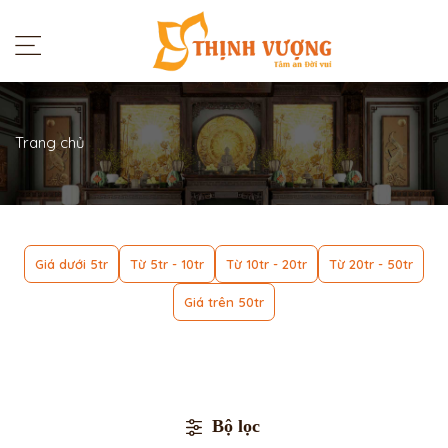
Trang chủ
Giá dưới 5tr
Từ 5tr - 10tr
Từ 10tr - 20tr
Từ 20tr - 50tr
Giá trên 50tr
Bộ lọc