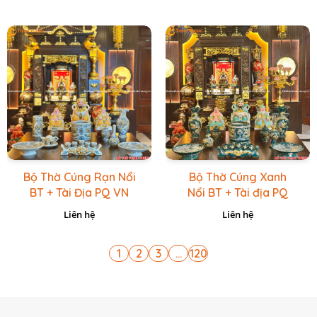
Bộ Thờ Cúng Rạn Nổi
Bộ Thờ Cúng Xanh
BT + Tài Địa PQ VN
Nổi BT + Tài địa PQ
Vàng Caro
VN Xanh Lục
Liên hệ
Liên hệ
1
2
3
...
120