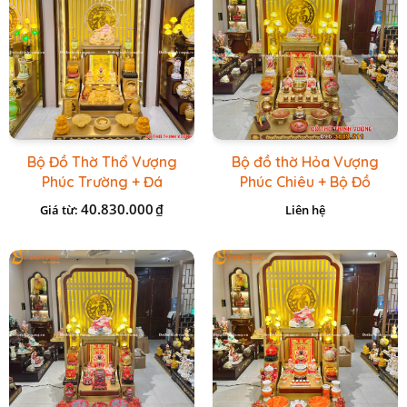
Bộ Đồ Thờ Thổ Vượng
Bộ đồ thờ Hỏa Vượng
Phúc Trường + Đá
Phúc Chiêu + Bộ Đồ
Onix Vàng
Thờ Đá Đỏ Bọc Đồng
40.830.000
₫
Giá từ:
Liên hệ
Cao cấp