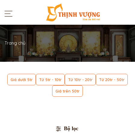
Trang chủ
Giá dưới 5tr
Từ 5tr - 10tr
Từ 10tr - 20tr
Từ 20tr - 50tr
Giá trên 50tr
Bộ lọc