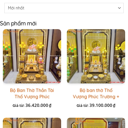
Sản phẩm mới
Bộ Ban Thờ Thần Tài
Bộ ban thờ Thổ
Thổ Vượng Phúc
Vượng Phúc Trường +
Trường + Bộ Đồ Sứ
Đồ Sứ Vàng Đá Cao
36.420.000
39.100.000
₫
₫
Giá từ:
Giá từ:
Cao Cấp Gấm Vàng
Cấp