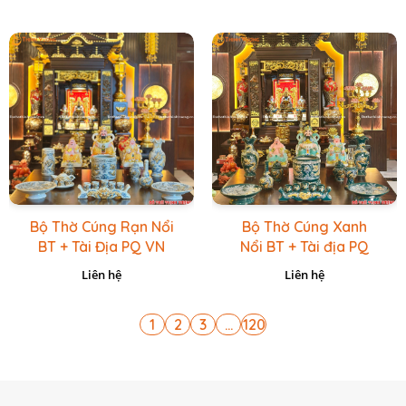
Bộ Thờ Cúng Rạn Nổi
Bộ Thờ Cúng Xanh
BT + Tài Địa PQ VN
Nổi BT + Tài địa PQ
Vàng Caro
VN Xanh Lục
Liên hệ
Liên hệ
1
2
3
...
120