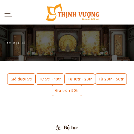
Trang chủ
Giá dưới 5tr
Từ 5tr - 10tr
Từ 10tr - 20tr
Từ 20tr - 50tr
Giá trên 50tr
Bộ lọc