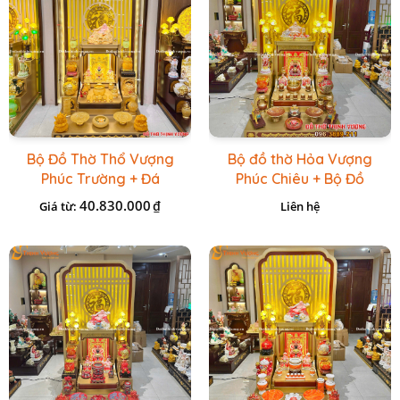
Bộ Đồ Thờ Thổ Vượng
Bộ đồ thờ Hỏa Vượng
Phúc Trường + Đá
Phúc Chiêu + Bộ Đồ
Onix Vàng
Thờ Đá Đỏ Bọc Đồng
40.830.000
₫
Giá từ:
Liên hệ
Cao cấp