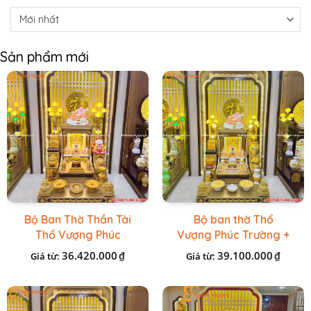
Sản phẩm mới
Bộ Ban Thờ Thần Tài
Bộ ban thờ Thổ
Thổ Vượng Phúc
Vượng Phúc Trường +
Trường + Bộ Đồ Sứ
Đồ Sứ Vàng Đá Cao
36.420.000
39.100.000
₫
₫
Giá từ:
Giá từ:
Cao Cấp Gấm Vàng
Cấp