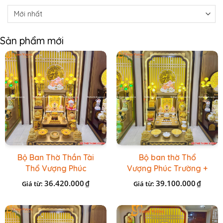
Sản phẩm mới
Bộ Ban Thờ Thần Tài
Bộ ban thờ Thổ
Thổ Vượng Phúc
Vượng Phúc Trường +
Trường + Bộ Đồ Sứ
Đồ Sứ Vàng Đá Cao
36.420.000
39.100.000
₫
₫
Giá từ:
Giá từ:
Cao Cấp Gấm Vàng
Cấp