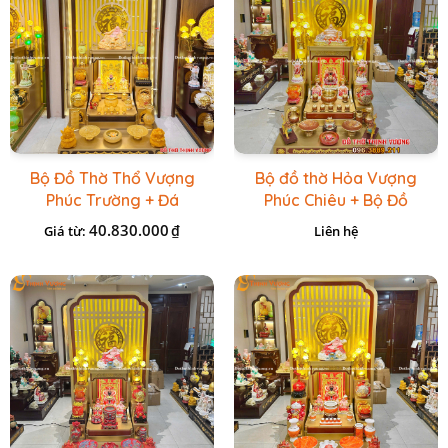
Bộ Đồ Thờ Thổ Vượng
Bộ đồ thờ Hỏa Vượng
Phúc Trường + Đá
Phúc Chiêu + Bộ Đồ
Onix Vàng
Thờ Đá Đỏ Bọc Đồng
40.830.000
₫
Giá từ:
Liên hệ
Cao cấp