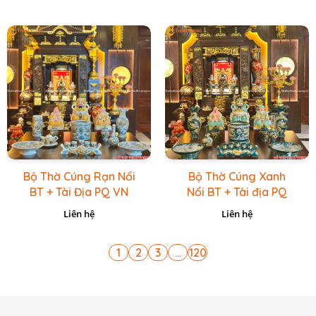
Bộ Thờ Cúng Rạn Nổi
Bộ Thờ Cúng Xanh
BT + Tài Địa PQ VN
Nổi BT + Tài địa PQ
Vàng Caro
VN Xanh Lục
Liên hệ
Liên hệ
1
2
3
...
120