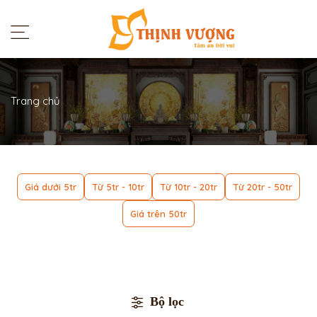
Trang chủ
Giá dưới 5tr
Từ 5tr - 10tr
Từ 10tr - 20tr
Từ 20tr - 50tr
Giá trên 50tr
Bộ lọc