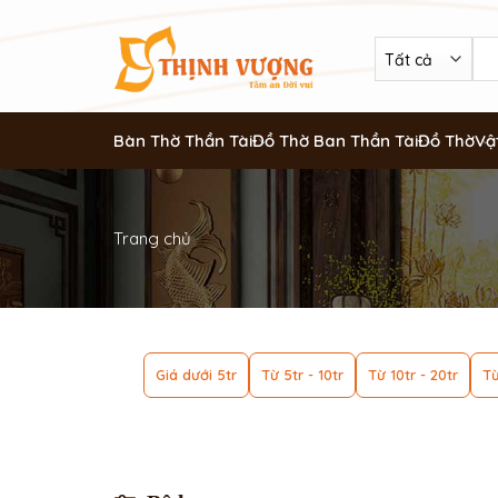
Bàn Thờ Thần Tài
Đồ Thờ Ban Thần Tài
Đồ Thờ
Vậ
Trang chủ
Giá dưới 5tr
Từ 5tr - 10tr
Từ 10tr - 20tr
Từ