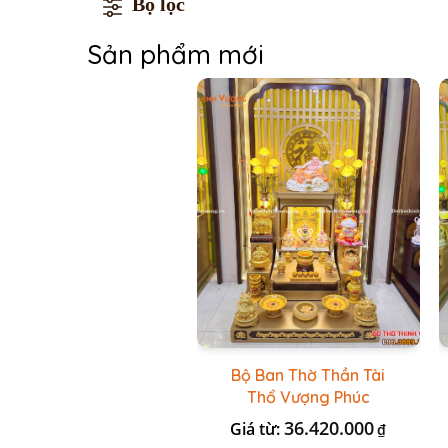
Bộ lọc
Sản phẩm mới
Bộ Ban Thờ Thần Tài
Thổ Vượng Phúc
Trường + Bộ Đồ Sứ Cao
36.420.000
Giá từ:
₫
Cấp Gấm Vàng