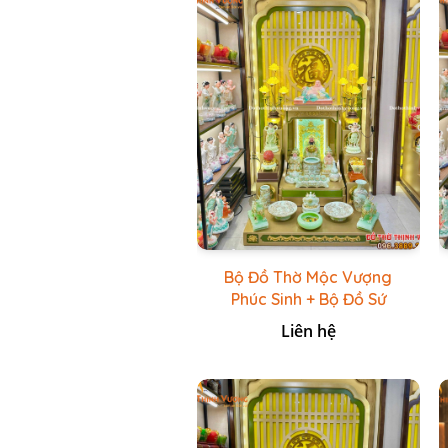
Bộ Đồ Thờ Mộc Vượng
Phúc Sinh + Bộ Đồ Sứ
Cao Cấp Xanh Cốm Vẽ
Liên hệ
Vàng