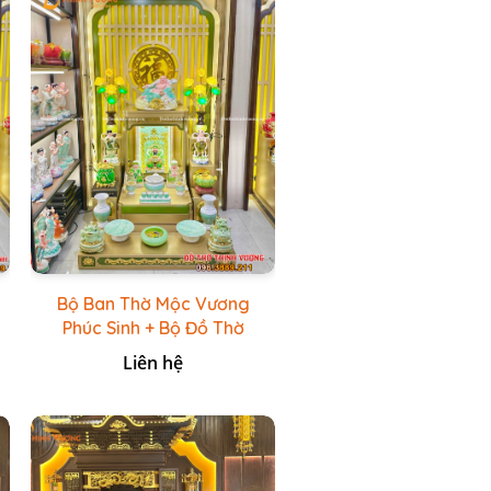
Bộ Ban Thờ Mộc Vương
Phúc Sinh + Bộ Đồ Thờ
Xanh Đá HR
Liên hệ