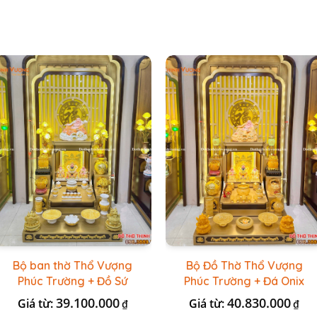
Bộ ban thờ Thổ Vượng
Bộ Đồ Thờ Thổ Vượng
Phúc Trường + Đồ Sứ
Phúc Trường + Đá Onix
Vàng Đá Cao Cấp
Vàng
39.100.000
40.830.000
Giá từ:
Giá từ:
₫
₫