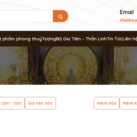
Email
thinhv
t phẩm phong thuỷ
Tượng
Bộ Gia Tiên – Thần Linh
Tin Tức
Liên h
 20tr - 50tr
Giá trên 50tr
Mệnh Hỏa
Mệnh K