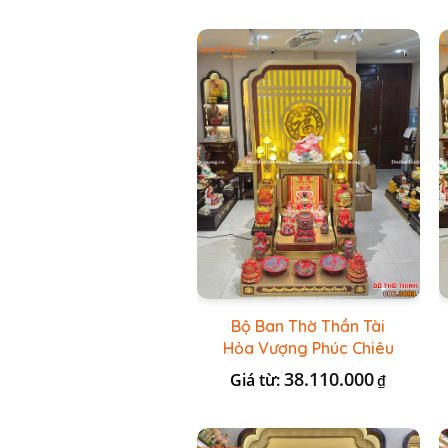
Bộ Ban Thờ Thần Tài
Hỏa Vượng Phúc Chiêu
+ Bộ Đồ Thờ Nổi Đỏ BT
38.110.000
Giá từ:
₫