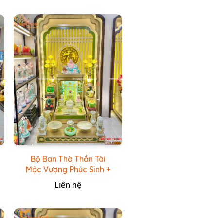
Bộ Ban Thờ Thần Tài
Mộc Vượng Phúc Sinh +
Bộ Đồ Thờ Đá Ngọc
Liên hệ
Hoàng Long