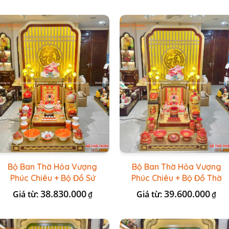
Bộ Ban Thờ Hỏa Vượng
Bộ Ban Thờ Hỏa Vượng
Phúc Chiêu + Bộ Đồ Sứ
Phúc Chiêu + Bộ Đồ Thờ
Đá Đỏ HR
Đài Loan Gấm Đỏ
38.830.000
39.600.000
Giá từ:
Giá từ:
₫
₫