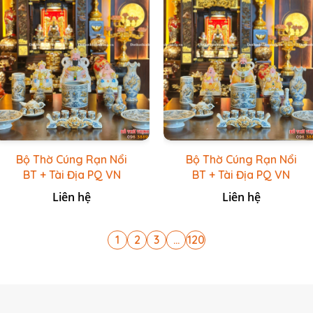
Bộ Thờ Cúng Rạn Nổi
Bộ Thờ Cúng Rạn Nổi
BT + Tài Địa PQ VN
BT + Tài Địa PQ VN
Trắng
Vàng Caro
Liên hệ
Liên hệ
1
2
3
...
120