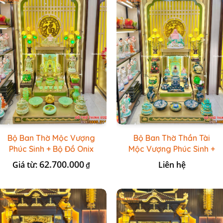
Bộ Ban Thờ Mộc Vượng
Bộ Ban Thờ Thần Tài
Phúc Sinh + Bộ Đồ Onix
Mộc Vượng Phúc Sinh +
Xanh Ngọc
Đồ Sứ Lục Nổi Bát
62.700.000
Giá từ:
Liên hệ
₫
Tràng