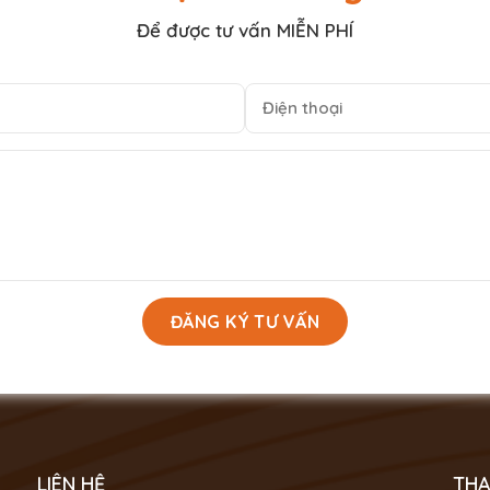
Để được tư vấn MIỄN PHÍ
LIÊN HỆ
THA