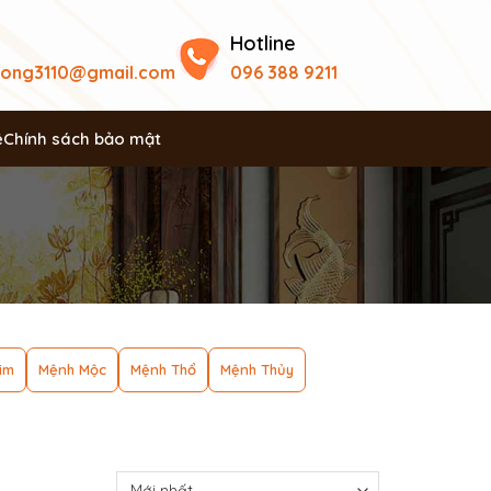
Hotline
uong3110@gmail.com
096 388 9211
ệ
Chính sách bảo mật
im
Mệnh Mộc
Mệnh Thổ
Mệnh Thủy