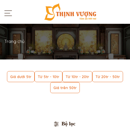
Trang chủ
Giá dưới 5tr
Từ 5tr - 10tr
Từ 10tr - 20tr
Từ 20tr - 50tr
Giá trên 50tr
Bộ lọc