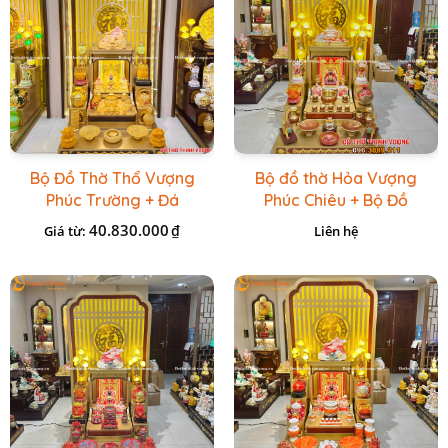
Bộ Đồ Thờ Thổ Vượng
Bộ đồ thờ Hỏa Vượng
Phúc Trường + Đá
Phúc Chiêu + Bộ Đồ
Onix Vàng
Thờ Đá Đỏ Bọc Đồng
40.830.000
₫
Giá từ:
Liên hệ
Cao cấp