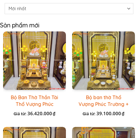
Sản phẩm mới
Bộ Ban Thờ Thần Tài
Bộ ban thờ Thổ
Thổ Vượng Phúc
Vượng Phúc Trường +
Trường + Bộ Đồ Sứ
Đồ Sứ Vàng Đá Cao
36.420.000
39.100.000
₫
₫
Giá từ:
Giá từ:
Cao Cấp Gấm Vàng
Cấp