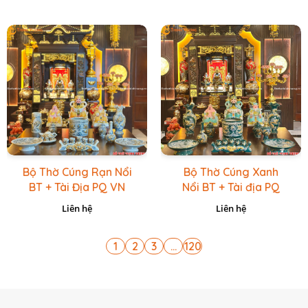
Bộ Thờ Cúng Rạn Nổi
Bộ Thờ Cúng Xanh
BT + Tài Địa PQ VN
Nổi BT + Tài địa PQ
Vàng Caro
VN Xanh Lục
Liên hệ
Liên hệ
1
2
3
...
120