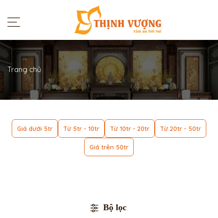
Trang chủ
Giá dưới 5tr
Từ 5tr - 10tr
Từ 10tr - 20tr
Từ 20tr - 50tr
Giá trên 50tr
Bộ lọc