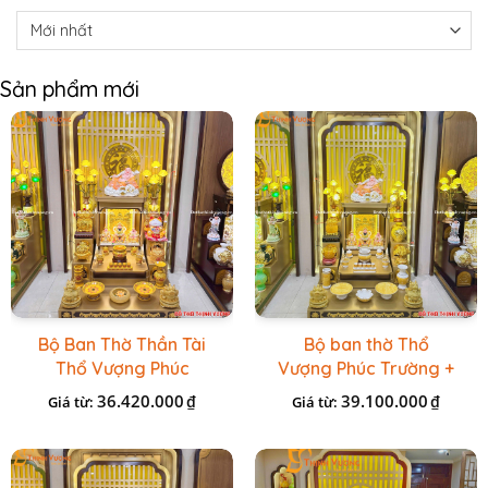
Sản phẩm mới
Bộ Ban Thờ Thần Tài
Bộ ban thờ Thổ
Thổ Vượng Phúc
Vượng Phúc Trường +
Trường + Bộ Đồ Sứ
Đồ Sứ Vàng Đá Cao
36.420.000
39.100.000
₫
₫
Giá từ:
Giá từ:
Cao Cấp Gấm Vàng
Cấp