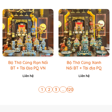
Bộ Thờ Cúng Rạn Nổi
Bộ Thờ Cúng Xanh
BT + Tài Địa PQ VN
Nổi BT + Tài địa PQ
Vàng Caro
VN Xanh Lục
Liên hệ
Liên hệ
1
2
3
...
120