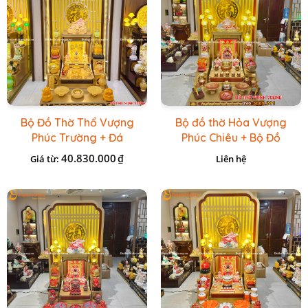
Bộ Đồ Thờ Thổ Vượng
Bộ đồ thờ Hỏa Vượng
Phúc Trường + Đá
Phúc Chiêu + Bộ Đồ
Onix Vàng
Thờ Đá Đỏ Bọc Đồng
40.830.000
₫
Giá từ:
Liên hệ
Cao cấp