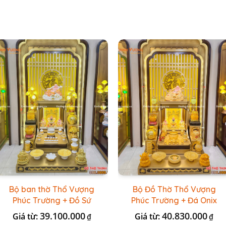
Bộ ban thờ Thổ Vượng
Bộ Đồ Thờ Thổ Vượng
Phúc Trường + Đồ Sứ
Phúc Trường + Đá Onix
Vàng Đá Cao Cấp
Vàng
39.100.000
40.830.000
Giá từ:
Giá từ:
₫
₫