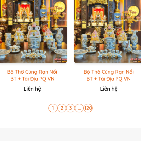
Bộ Thờ Cúng Rạn Nổi
Bộ Thờ Cúng Rạn Nổi
BT + Tài Địa PQ VN
BT + Tài Địa PQ VN
Trắng
Vàng Caro
Liên hệ
Liên hệ
1
2
3
...
120