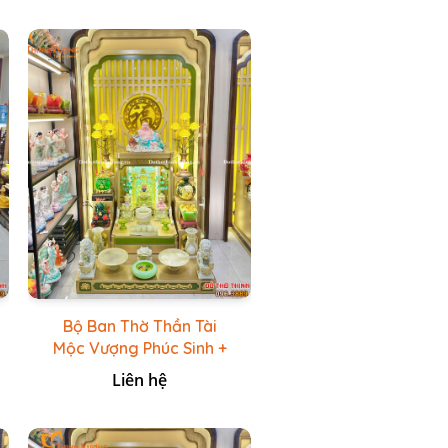
Bộ Ban Thờ Thần Tài
Mộc Vượng Phúc Sinh +
Bộ Đồ Thờ Đá Ngọc
Liên hệ
Hoàng Long