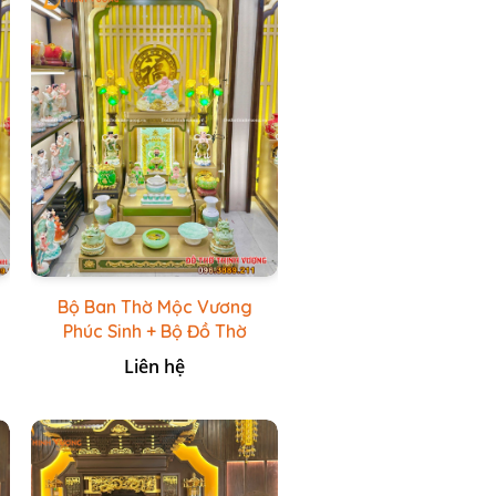
Bộ Ban Thờ Mộc Vương
Phúc Sinh + Bộ Đồ Thờ
Xanh Đá HR
Liên hệ