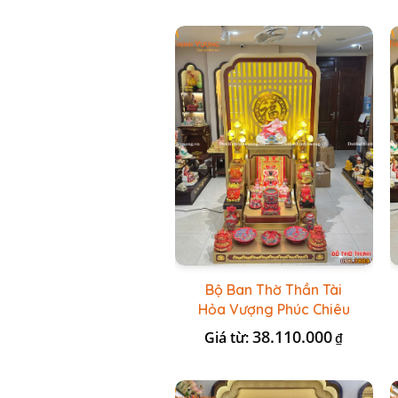
Bộ Ban Thờ Thần Tài
Hỏa Vượng Phúc Chiêu
+ Bộ Đồ Thờ Nổi Đỏ BT
38.110.000
Giá từ:
₫