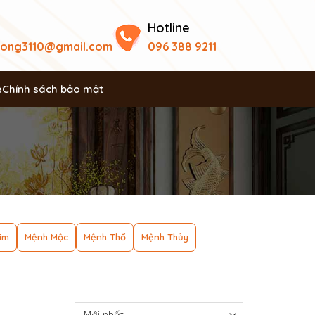
Hotline
uong3110@gmail.com
096 388 9211
ệ
Chính sách bảo mật
im
Mệnh Mộc
Mệnh Thổ
Mệnh Thủy