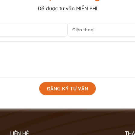
Để được tư vấn MIỄN PHÍ
LIÊN HỆ
THA