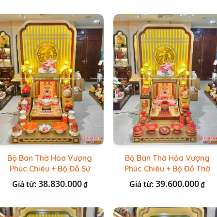
Bộ Ban Thờ Hỏa Vượng
Bộ Ban Thờ Hỏa Vượng
Phúc Chiêu + Bộ Đồ Sứ
Phúc Chiêu + Bộ Đồ Thờ
Đá Đỏ HR
Đài Loan Gấm Đỏ
38.830.000
39.600.000
Giá từ:
Giá từ:
₫
₫