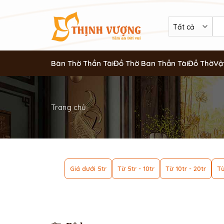
Bàn Thờ Thần Tài
Đồ Thờ Ban Thần Tài
Đồ Thờ
Vậ
Trang chủ
Giá dưới 5tr
Từ 5tr - 10tr
Từ 10tr - 20tr
Từ