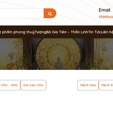
Email
thinhv
t phẩm phong thuỷ
Tượng
Bộ Gia Tiên – Thần Linh
Tin Tức
Liên h
 20tr - 50tr
Giá trên 50tr
Mệnh Hỏa
Mệnh K