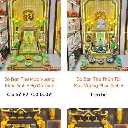
Bộ Ban Thờ Mộc Vượng
Bộ Ban Thờ Thần Tài
Phúc Sinh + Bộ Đồ Onix
Mộc Vượng Phúc Sinh +
Xanh Ngọc
Đồ Sứ Lục Nổi Bát
62.700.000
Giá từ:
Liên hệ
₫
Tràng