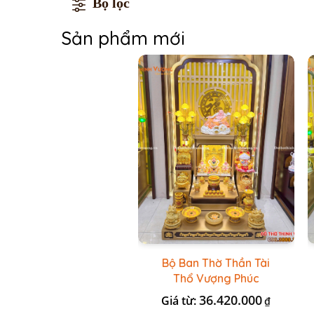
Bộ lọc
Sản phẩm mới
Bộ Ban Thờ Thần Tài
Thổ Vượng Phúc
Trường + Bộ Đồ Sứ Cao
36.420.000
Giá từ:
₫
Cấp Gấm Vàng