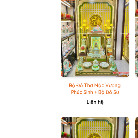
Bộ Đồ Thờ Mộc Vượng
Phúc Sinh + Bộ Đồ Sứ
Cao Cấp Xanh Cốm Vẽ
Liên hệ
Vàng