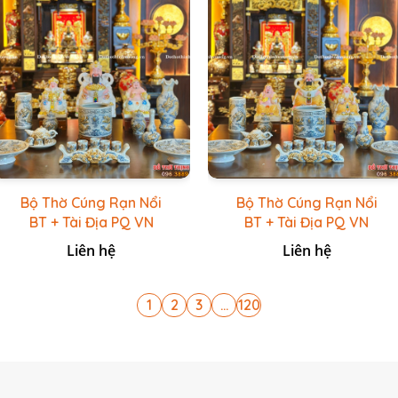
Bộ Thờ Cúng Rạn Nổi
Bộ Thờ Cúng Rạn Nổi
BT + Tài Địa PQ VN
BT + Tài Địa PQ VN
Trắng
Vàng Caro
Liên hệ
Liên hệ
1
2
3
...
120