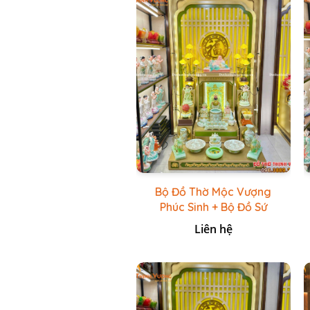
Bộ Đồ Thờ Mộc Vượng
Phúc Sinh + Bộ Đồ Sứ
Cao Cấp Xanh Cốm Vẽ
Liên hệ
Vàng