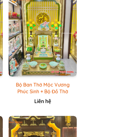
Bộ Ban Thờ Mộc Vương
Phúc Sinh + Bộ Đồ Thờ
Xanh Đá HR
Liên hệ