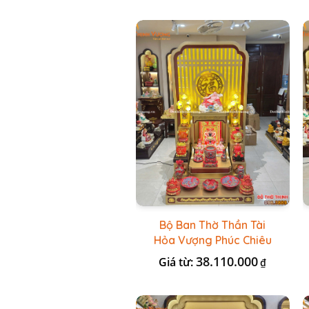
Bộ Ban Thờ Thần Tài
Hỏa Vượng Phúc Chiêu
+ Bộ Đồ Thờ Nổi Đỏ BT
38.110.000
Giá từ:
₫