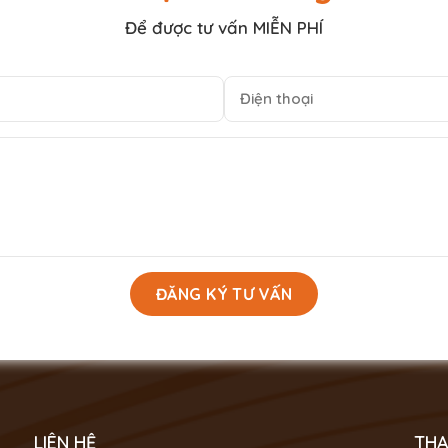
Để được tư vấn MIỄN PHÍ
LIÊN HỆ
THA