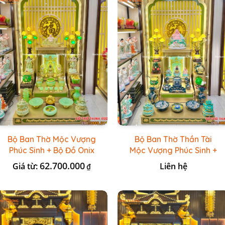
Bộ Ban Thờ Mộc Vượng
Bộ Ban Thờ Thần Tài
Phúc Sinh + Bộ Đồ Onix
Mộc Vượng Phúc Sinh +
Xanh Ngọc
Đồ Sứ Lục Nổi Bát
62.700.000
Giá từ:
Liên hệ
₫
Tràng