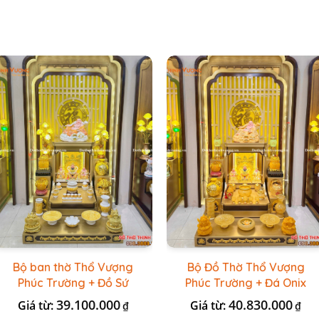
Bộ ban thờ Thổ Vượng
Bộ Đồ Thờ Thổ Vượng
Phúc Trường + Đồ Sứ
Phúc Trường + Đá Onix
Vàng Đá Cao Cấp
Vàng
39.100.000
40.830.000
Giá từ:
Giá từ:
₫
₫