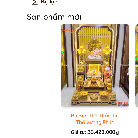
Bộ lọc
Sản phẩm mới
Bộ Ban Thờ Thần Tài
Thổ Vượng Phúc
Trường + Bộ Đồ Sứ Cao
36.420.000
Giá từ:
₫
Cấp Gấm Vàng