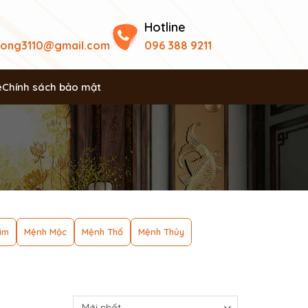
Hotline
uong3110@gmail.com
096 388 9211
ệ
Chính sách bảo mật
im
Mệnh Mộc
Mệnh Thổ
Mệnh Thủy