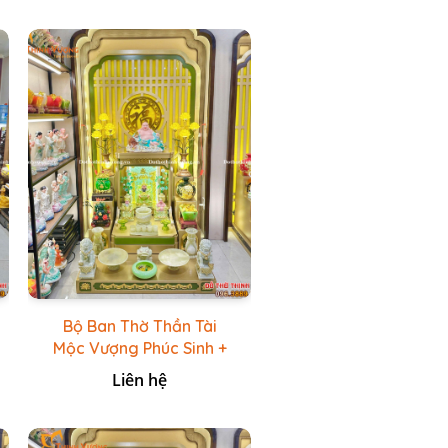
Bộ Ban Thờ Thần Tài
Mộc Vượng Phúc Sinh +
Bộ Đồ Thờ Đá Ngọc
Liên hệ
Hoàng Long