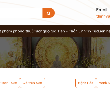
Email
thinhv
t phẩm phong thuỷ
Tượng
Bộ Gia Tiên – Thần Linh
Tin Tức
Liên h
 20tr - 50tr
Giá trên 50tr
Mệnh Hỏa
Mệnh K