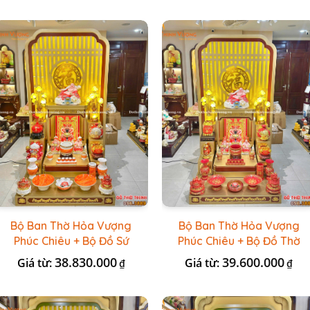
Bộ Ban Thờ Hỏa Vượng
Bộ Ban Thờ Hỏa Vượng
Phúc Chiêu + Bộ Đồ Sứ
Phúc Chiêu + Bộ Đồ Thờ
Đá Đỏ HR
Đài Loan Gấm Đỏ
38.830.000
39.600.000
Giá từ:
Giá từ:
₫
₫