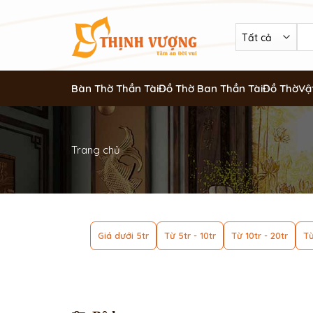
Bàn Thờ Thần Tài
Đồ Thờ Ban Thần Tài
Đồ Thờ
Vậ
Trang chủ
Giá dưới 5tr
Từ 5tr - 10tr
Từ 10tr - 20tr
Từ