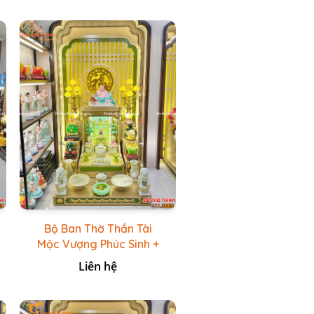
Bộ Ban Thờ Thần Tài
Mộc Vượng Phúc Sinh +
Bộ Đồ Thờ Đá Ngọc
Liên hệ
Hoàng Long