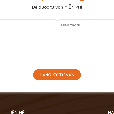
Để được tư vấn MIỄN PHÍ
LIÊN HỆ
THA