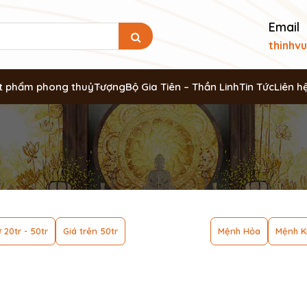
Email
thinhv
t phẩm phong thuỷ
Tượng
Bộ Gia Tiên – Thần Linh
Tin Tức
Liên h
 20tr - 50tr
Giá trên 50tr
Mệnh Hỏa
Mệnh K