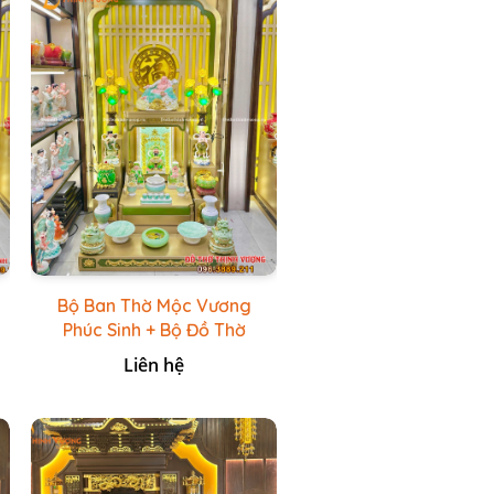
Bộ Ban Thờ Mộc Vương
Phúc Sinh + Bộ Đồ Thờ
Xanh Đá HR
Liên hệ