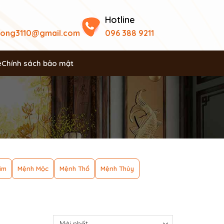
Hotline
uong3110@gmail.com
096 388 9211
ệ
Chính sách bảo mật
im
Mệnh Mộc
Mệnh Thổ
Mệnh Thủy