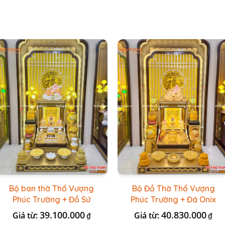
Bộ ban thờ Thổ Vượng
Bộ Đồ Thờ Thổ Vượng
Phúc Trường + Đồ Sứ
Phúc Trường + Đá Onix
Vàng Đá Cao Cấp
Vàng
39.100.000
40.830.000
Giá từ:
Giá từ:
₫
₫