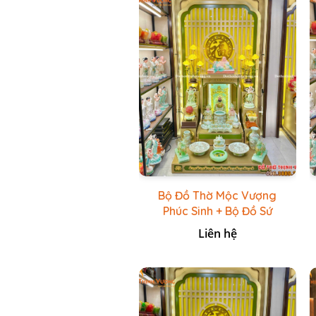
Bộ Đồ Thờ Mộc Vượng
Phúc Sinh + Bộ Đồ Sứ
Cao Cấp Xanh Cốm Vẽ
Liên hệ
Vàng