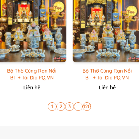
Bộ Thờ Cúng Rạn Nổi
Bộ Thờ Cúng Rạn Nổi
BT + Tài Địa PQ VN
BT + Tài Địa PQ VN
Trắng
Vàng Caro
Liên hệ
Liên hệ
1
2
3
...
120