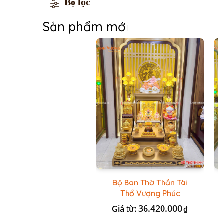
Bộ lọc
Sản phẩm mới
Bộ Ban Thờ Thần Tài
Thổ Vượng Phúc
Trường + Bộ Đồ Sứ Cao
36.420.000
Giá từ:
₫
Cấp Gấm Vàng