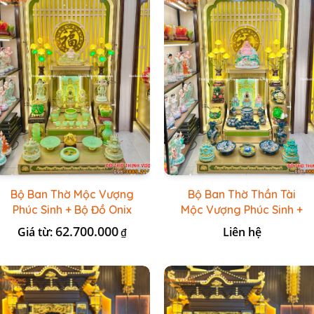
Bộ Ban Thờ Mộc Vượng
Bộ Ban Thờ Thần Tài
Phúc Sinh + Bộ Đồ Onix
Mộc Vượng Phúc Sinh +
Xanh Ngọc
Đồ Sứ Lục Nổi Bát
62.700.000
Giá từ:
Liên hệ
₫
Tràng