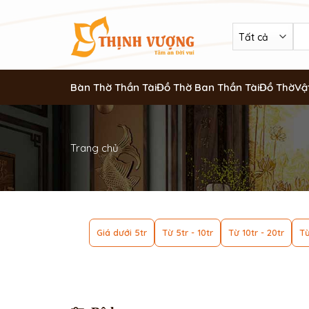
Bàn Thờ Thần Tài
Đồ Thờ Ban Thần Tài
Đồ Thờ
Vậ
Trang chủ
Giá dưới 5tr
Từ 5tr - 10tr
Từ 10tr - 20tr
Từ