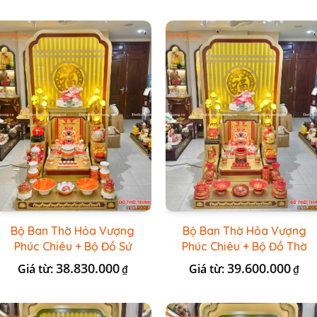
Bộ Ban Thờ Hỏa Vượng
Bộ Ban Thờ Hỏa Vượng
Phúc Chiêu + Bộ Đồ Sứ
Phúc Chiêu + Bộ Đồ Thờ
Đá Đỏ HR
Đài Loan Gấm Đỏ
38.830.000
39.600.000
Giá từ:
Giá từ:
₫
₫