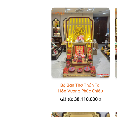
Bộ Ban Thờ Thần Tài
Hỏa Vượng Phúc Chiêu
+ Bộ Đồ Thờ Nổi Đỏ BT
38.110.000
Giá từ:
₫