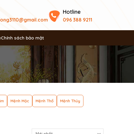
Hotline
uong3110@gmail.com
096 388 9211
ệ
Chính sách bảo mật
im
Mệnh Mộc
Mệnh Thổ
Mệnh Thủy