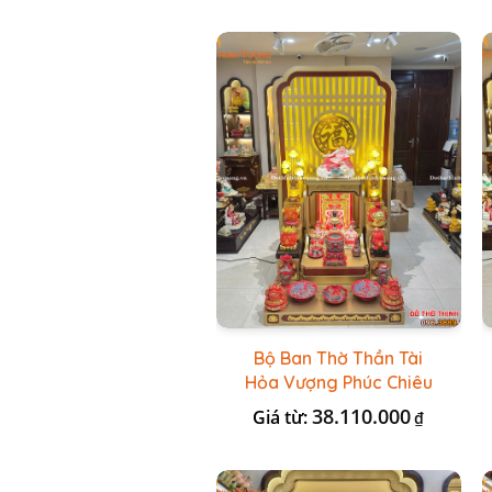
Bộ Ban Thờ Thần Tài
Hỏa Vượng Phúc Chiêu
+ Bộ Đồ Thờ Nổi Đỏ BT
38.110.000
Giá từ:
₫