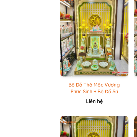
Bộ Đồ Thờ Mộc Vượng
Phúc Sinh + Bộ Đồ Sứ
Cao Cấp Xanh Cốm Vẽ
Liên hệ
Vàng