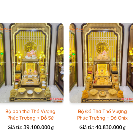
Bộ ban thờ Thổ Vượng
Bộ Đồ Thờ Thổ Vượng
Phúc Trường + Đồ Sứ
Phúc Trường + Đá Onix
Vàng Đá Cao Cấp
Vàng
39.100.000
40.830.000
Giá từ:
Giá từ:
₫
₫