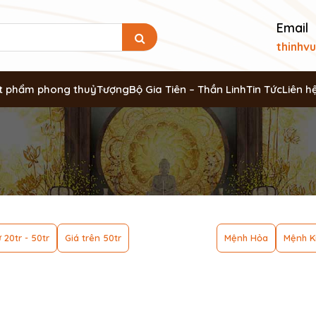
Email
thinhv
t phẩm phong thuỷ
Tượng
Bộ Gia Tiên – Thần Linh
Tin Tức
Liên h
 20tr - 50tr
Giá trên 50tr
Mệnh Hỏa
Mệnh K