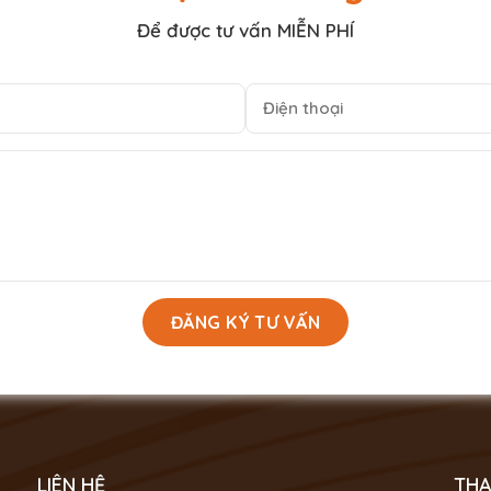
Để được tư vấn MIỄN PHÍ
LIÊN HỆ
THA