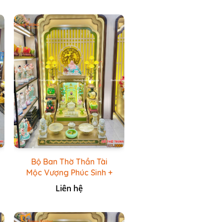
Bộ Ban Thờ Thần Tài
Mộc Vượng Phúc Sinh +
Bộ Đồ Thờ Đá Ngọc
Liên hệ
Hoàng Long