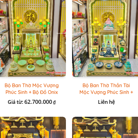
Bộ Ban Thờ Mộc Vượng
Bộ Ban Thờ Thần Tài
Phúc Sinh + Bộ Đồ Onix
Mộc Vượng Phúc Sinh +
Xanh Ngọc
Đồ Sứ Lục Nổi Bát
62.700.000
Giá từ:
Liên hệ
₫
Tràng