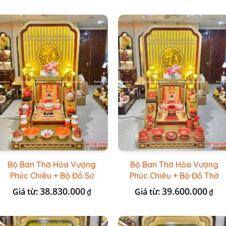
Bộ Ban Thờ Hỏa Vượng
Bộ Ban Thờ Hỏa Vượng
Phúc Chiêu + Bộ Đồ Sứ
Phúc Chiêu + Bộ Đồ Thờ
Đá Đỏ HR
Đài Loan Gấm Đỏ
38.830.000
39.600.000
Giá từ:
Giá từ:
₫
₫