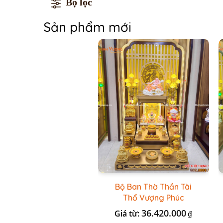
Bộ lọc
Sản phẩm mới
Bộ Ban Thờ Thần Tài
Thổ Vượng Phúc
Trường + Bộ Đồ Sứ Cao
36.420.000
Giá từ:
₫
Cấp Gấm Vàng