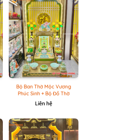
Bộ Ban Thờ Mộc Vương
Phúc Sinh + Bộ Đồ Thờ
Xanh Đá HR
Liên hệ