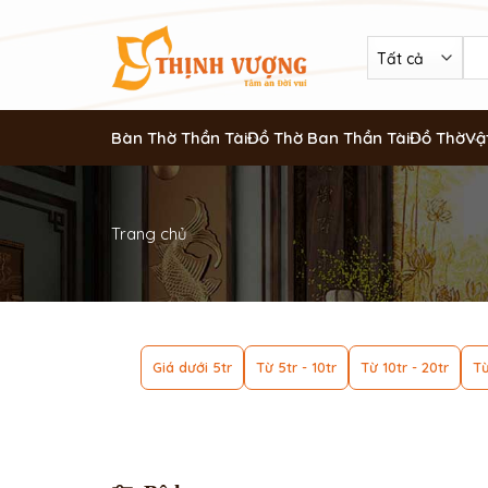
Bàn Thờ Thần Tài
Đồ Thờ Ban Thần Tài
Đồ Thờ
Vậ
Trang chủ
Giá dưới 5tr
Từ 5tr - 10tr
Từ 10tr - 20tr
Từ