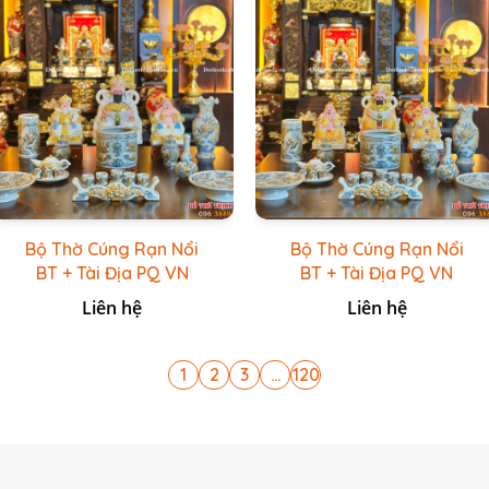
Bộ Thờ Cúng Rạn Nổi
Bộ Thờ Cúng Rạn Nổi
BT + Tài Địa PQ VN
BT + Tài Địa PQ VN
Trắng
Vàng Caro
Liên hệ
Liên hệ
1
2
3
...
120