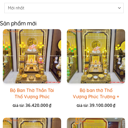
Sản phẩm mới
Bộ Ban Thờ Thần Tài
Bộ ban thờ Thổ
Thổ Vượng Phúc
Vượng Phúc Trường +
Trường + Bộ Đồ Sứ
Đồ Sứ Vàng Đá Cao
36.420.000
39.100.000
₫
₫
Giá từ:
Giá từ:
Cao Cấp Gấm Vàng
Cấp