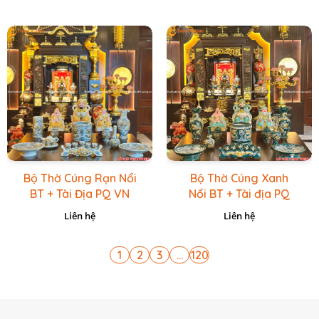
Bộ Thờ Cúng Rạn Nổi
Bộ Thờ Cúng Xanh
BT + Tài Địa PQ VN
Nổi BT + Tài địa PQ
Vàng Caro
VN Xanh Lục
Liên hệ
Liên hệ
1
2
3
...
120