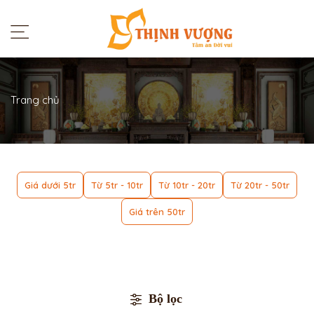
Trang chủ
Giá dưới 5tr
Từ 5tr - 10tr
Từ 10tr - 20tr
Từ 20tr - 50tr
Giá trên 50tr
Bộ lọc