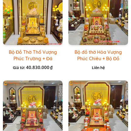
Bộ Đồ Thờ Thổ Vượng
Bộ đồ thờ Hỏa Vượng
Phúc Trường + Đá
Phúc Chiêu + Bộ Đồ
Onix Vàng
Thờ Đá Đỏ Bọc Đồng
40.830.000
₫
Giá từ:
Liên hệ
Cao cấp