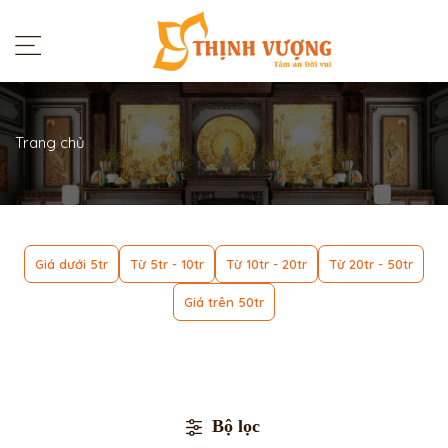
Trang chủ
Giá dưới 5tr
Từ 5tr - 10tr
Từ 10tr - 20tr
Từ 20tr - 50tr
Giá trên 50tr
Bộ lọc