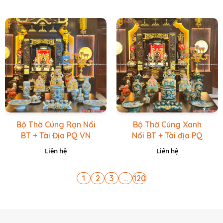
Bộ Thờ Cúng Rạn Nổi
Bộ Thờ Cúng Xanh
BT + Tài Địa PQ VN
Nổi BT + Tài địa PQ
Vàng Caro
VN Xanh Lục
Liên hệ
Liên hệ
1
2
3
...
120