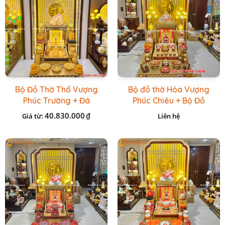
Bộ Đồ Thờ Thổ Vượng
Bộ đồ thờ Hỏa Vượng
Phúc Trường + Đá
Phúc Chiêu + Bộ Đồ
Onix Vàng
Thờ Đá Đỏ Bọc Đồng
40.830.000
₫
Giá từ:
Liên hệ
Cao cấp