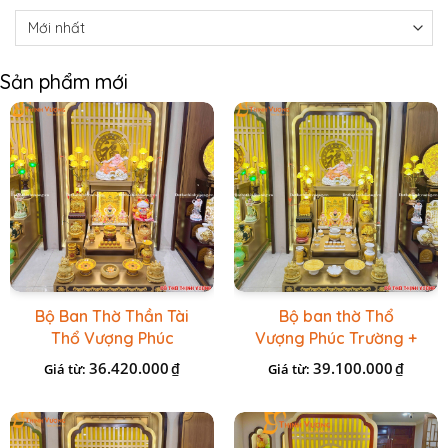
Sản phẩm mới
Bộ Ban Thờ Thần Tài
Bộ ban thờ Thổ
Thổ Vượng Phúc
Vượng Phúc Trường +
Trường + Bộ Đồ Sứ
Đồ Sứ Vàng Đá Cao
36.420.000
39.100.000
₫
₫
Giá từ:
Giá từ:
Cao Cấp Gấm Vàng
Cấp