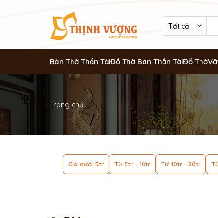
Bàn Thờ Thần Tài
Đồ Thờ Ban Thần Tài
Đồ Thờ
Vậ
Trang chủ
Giá dưới 5tr
Từ 5tr - 10tr
Từ 10tr - 20tr
Từ