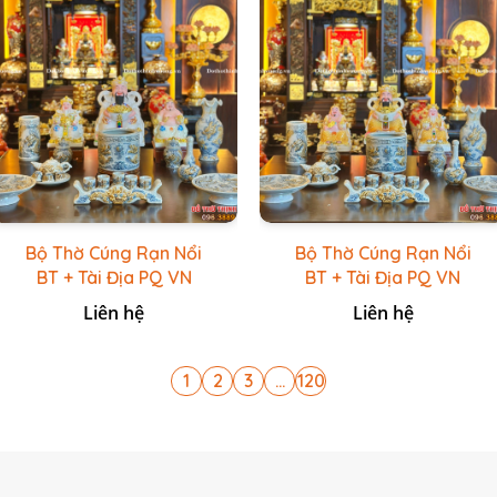
Bộ Thờ Cúng Rạn Nổi
Bộ Thờ Cúng Rạn Nổi
BT + Tài Địa PQ VN
BT + Tài Địa PQ VN
Trắng
Vàng Caro
Liên hệ
Liên hệ
1
2
3
...
120