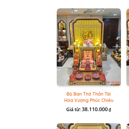
Bộ Ban Thờ Thần Tài
Hỏa Vượng Phúc Chiêu
+ Bộ Đồ Thờ Nổi Đỏ BT
38.110.000
Giá từ:
₫