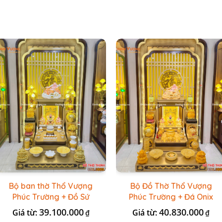
Bộ ban thờ Thổ Vượng
Bộ Đồ Thờ Thổ Vượng
Phúc Trường + Đồ Sứ
Phúc Trường + Đá Onix
Vàng Đá Cao Cấp
Vàng
39.100.000
40.830.000
Giá từ:
Giá từ:
₫
₫