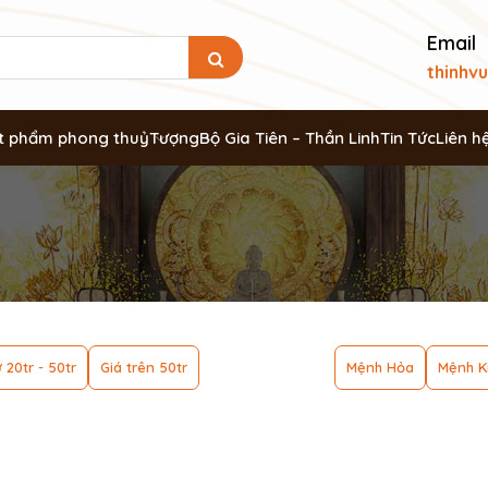
Email
thinhv
t phẩm phong thuỷ
Tượng
Bộ Gia Tiên – Thần Linh
Tin Tức
Liên h
 20tr - 50tr
Giá trên 50tr
Mệnh Hỏa
Mệnh K