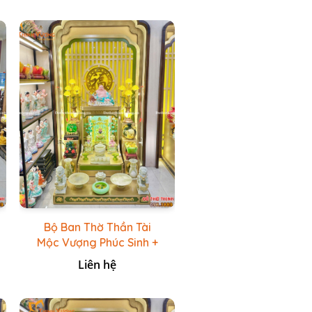
Bộ Ban Thờ Thần Tài
Mộc Vượng Phúc Sinh +
Bộ Đồ Thờ Đá Ngọc
Liên hệ
Hoàng Long