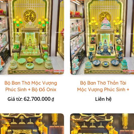
Bộ Ban Thờ Mộc Vượng
Bộ Ban Thờ Thần Tài
Phúc Sinh + Bộ Đồ Onix
Mộc Vượng Phúc Sinh +
Xanh Ngọc
Đồ Sứ Lục Nổi Bát
62.700.000
Giá từ:
Liên hệ
₫
Tràng