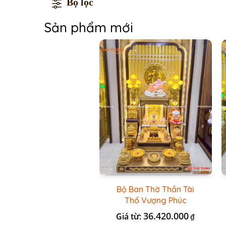
Bộ lọc
Sản phẩm mới
Bộ Ban Thờ Thần Tài
Thổ Vượng Phúc
Trường + Bộ Đồ Sứ Cao
36.420.000
Giá từ:
₫
Cấp Gấm Vàng