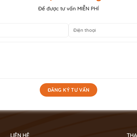
Để được tư vấn MIỄN PHÍ
LIÊN HỆ
THA