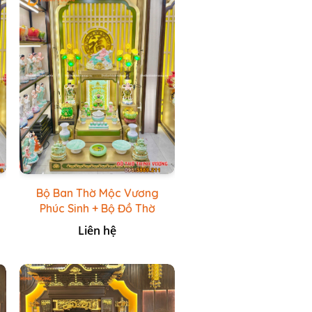
Bộ Ban Thờ Mộc Vương
Phúc Sinh + Bộ Đồ Thờ
Xanh Đá HR
Liên hệ