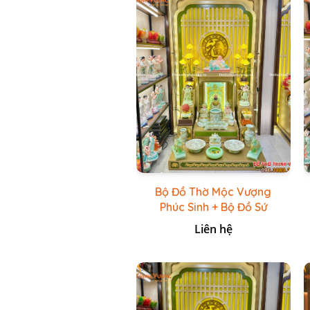
Bộ Đồ Thờ Mộc Vượng
Phúc Sinh + Bộ Đồ Sứ
Cao Cấp Xanh Cốm Vẽ
Liên hệ
Vàng