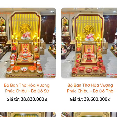
Bộ Ban Thờ Hỏa Vượng
Bộ Ban Thờ Hỏa Vượng
Phúc Chiêu + Bộ Đồ Sứ
Phúc Chiêu + Bộ Đồ Thờ
Đá Đỏ HR
Đài Loan Gấm Đỏ
38.830.000
39.600.000
Giá từ:
Giá từ:
₫
₫