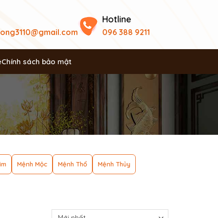
Hotline
uong3110@gmail.com
096 388 9211
ệ
Chính sách bảo mật
im
Mệnh Mộc
Mệnh Thổ
Mệnh Thủy