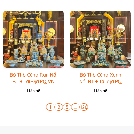
Bộ Thờ Cúng Rạn Nổi
Bộ Thờ Cúng Xanh
BT + Tài Địa PQ VN
Nổi BT + Tài địa PQ
Vàng Caro
VN Xanh Lục
Liên hệ
Liên hệ
1
2
3
...
120