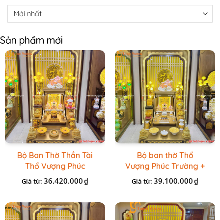
Sản phẩm mới
Bộ Ban Thờ Thần Tài
Bộ ban thờ Thổ
Thổ Vượng Phúc
Vượng Phúc Trường +
Trường + Bộ Đồ Sứ
Đồ Sứ Vàng Đá Cao
36.420.000
39.100.000
₫
₫
Giá từ:
Giá từ:
Cao Cấp Gấm Vàng
Cấp