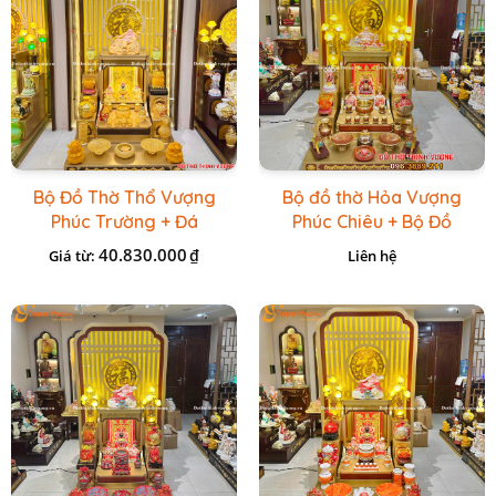
Bộ Đồ Thờ Thổ Vượng
Bộ đồ thờ Hỏa Vượng
Phúc Trường + Đá
Phúc Chiêu + Bộ Đồ
Onix Vàng
Thờ Đá Đỏ Bọc Đồng
40.830.000
₫
Giá từ:
Liên hệ
Cao cấp