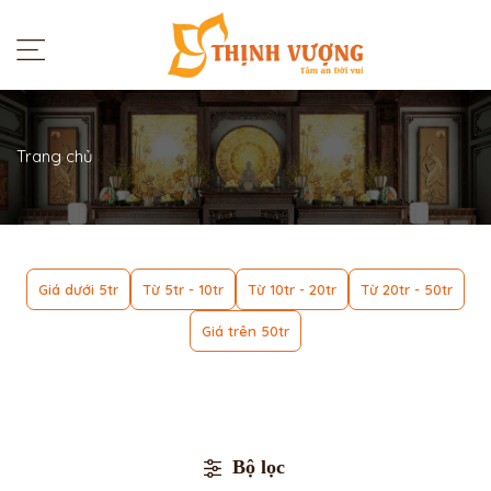
Trang chủ
Giá dưới 5tr
Từ 5tr - 10tr
Từ 10tr - 20tr
Từ 20tr - 50tr
Giá trên 50tr
Bộ lọc