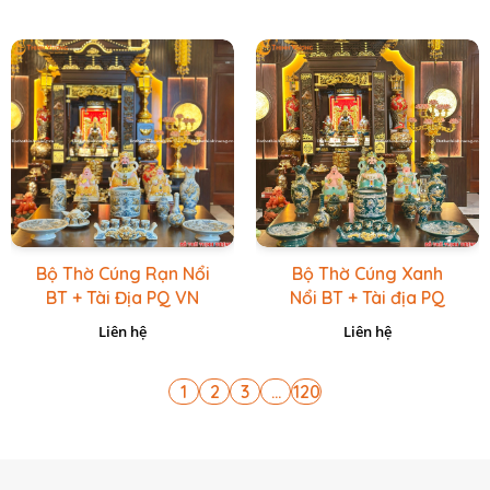
Bộ Thờ Cúng Rạn Nổi
Bộ Thờ Cúng Xanh
BT + Tài Địa PQ VN
Nổi BT + Tài địa PQ
Vàng Caro
VN Xanh Lục
Liên hệ
Liên hệ
1
2
3
...
120