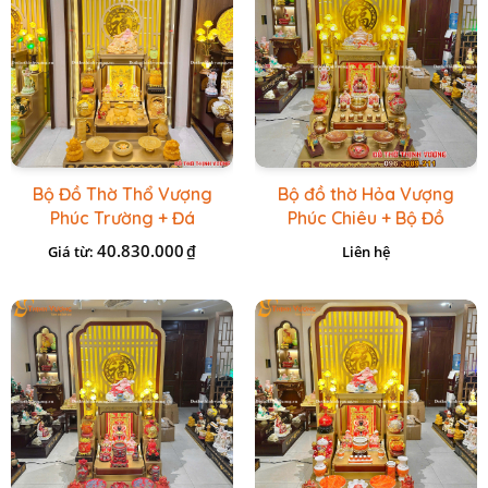
Bộ Đồ Thờ Thổ Vượng
Bộ đồ thờ Hỏa Vượng
Phúc Trường + Đá
Phúc Chiêu + Bộ Đồ
Onix Vàng
Thờ Đá Đỏ Bọc Đồng
40.830.000
₫
Giá từ:
Liên hệ
Cao cấp