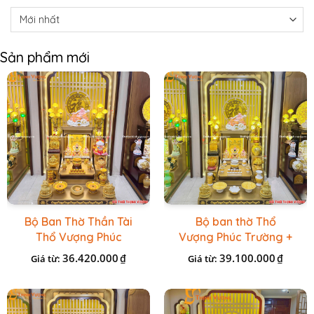
Sản phẩm mới
Bộ Ban Thờ Thần Tài
Bộ ban thờ Thổ
Thổ Vượng Phúc
Vượng Phúc Trường +
Trường + Bộ Đồ Sứ
Đồ Sứ Vàng Đá Cao
36.420.000
39.100.000
₫
₫
Giá từ:
Giá từ:
Cao Cấp Gấm Vàng
Cấp