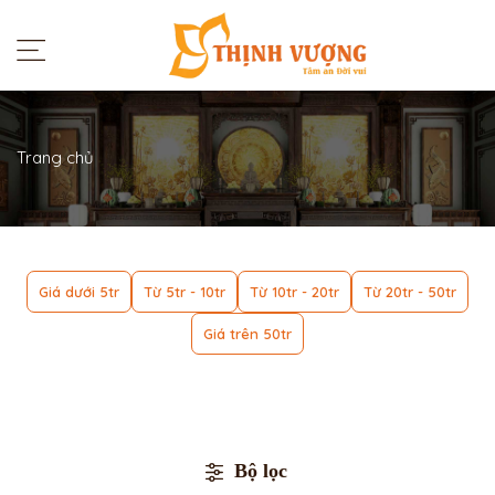
Trang chủ
Giá dưới 5tr
Từ 5tr - 10tr
Từ 10tr - 20tr
Từ 20tr - 50tr
Giá trên 50tr
Bộ lọc