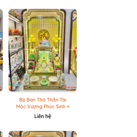
Bộ Ban Thờ Thần Tài
Mộc Vượng Phúc Sinh +
Bộ Đồ Thờ Đá Ngọc
Liên hệ
Hoàng Long