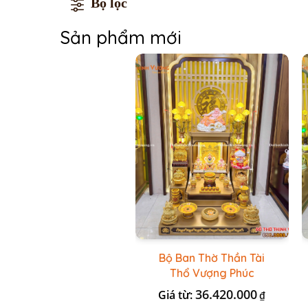
Bộ lọc
Sản phẩm mới
Bộ Ban Thờ Thần Tài
Thổ Vượng Phúc
Trường + Bộ Đồ Sứ Cao
36.420.000
Giá từ:
₫
Cấp Gấm Vàng