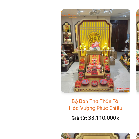
Bộ Ban Thờ Thần Tài
Hỏa Vượng Phúc Chiêu
+ Bộ Đồ Thờ Nổi Đỏ BT
38.110.000
Giá từ:
₫