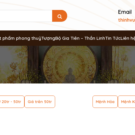
Email
thinhv
t phẩm phong thuỷ
Tượng
Bộ Gia Tiên – Thần Linh
Tin Tức
Liên h
 20tr - 50tr
Giá trên 50tr
Mệnh Hỏa
Mệnh K