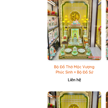
Bộ Đồ Thờ Mộc Vượng
Phúc Sinh + Bộ Đồ Sứ
Cao Cấp Xanh Cốm Vẽ
Liên hệ
Vàng