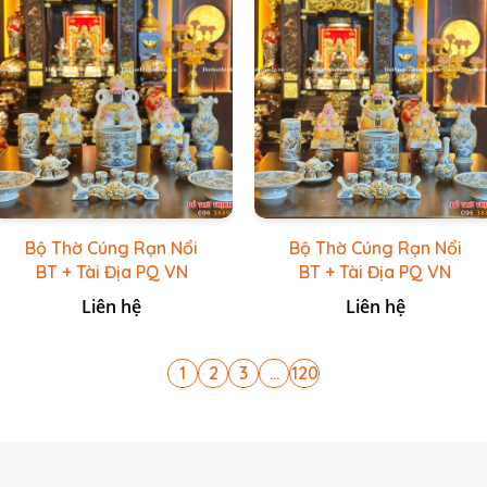
Bộ Thờ Cúng Rạn Nổi
Bộ Thờ Cúng Rạn Nổi
BT + Tài Địa PQ VN
BT + Tài Địa PQ VN
Trắng
Vàng Caro
Liên hệ
Liên hệ
1
2
3
...
120