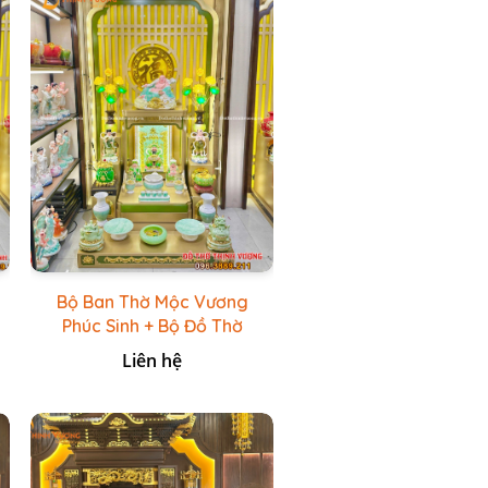
Bộ Ban Thờ Mộc Vương
Phúc Sinh + Bộ Đồ Thờ
Xanh Đá HR
Liên hệ