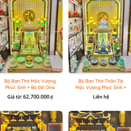
Bộ Ban Thờ Mộc Vượng
Bộ Ban Thờ Thần Tài
Phúc Sinh + Bộ Đồ Onix
Mộc Vượng Phúc Sinh +
Xanh Ngọc
Đồ Sứ Lục Nổi Bát
62.700.000
Giá từ:
Liên hệ
₫
Tràng