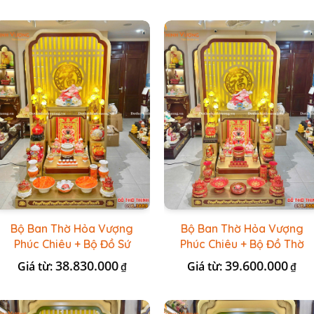
Bộ Ban Thờ Hỏa Vượng
Bộ Ban Thờ Hỏa Vượng
Phúc Chiêu + Bộ Đồ Sứ
Phúc Chiêu + Bộ Đồ Thờ
Đá Đỏ HR
Đài Loan Gấm Đỏ
38.830.000
39.600.000
Giá từ:
Giá từ:
₫
₫