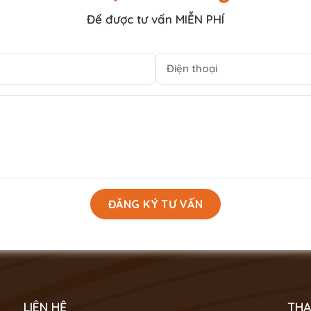
Để được tư vấn MIỄN PHÍ
LIÊN HỆ
THA