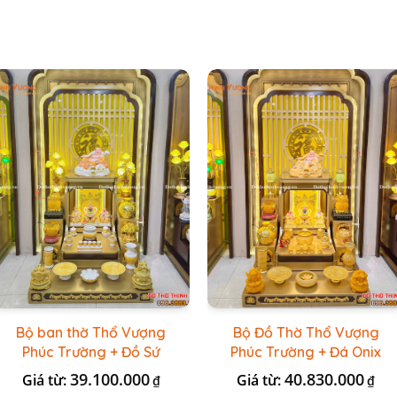
Bộ ban thờ Thổ Vượng
Bộ Đồ Thờ Thổ Vượng
Phúc Trường + Đồ Sứ
Phúc Trường + Đá Onix
Vàng Đá Cao Cấp
Vàng
39.100.000
40.830.000
Giá từ:
Giá từ:
₫
₫