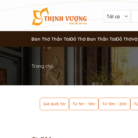
Bàn Thờ Thần Tài
Đồ Thờ Ban Thần Tài
Đồ Thờ
Vậ
Trang chủ
Giá dưới 5tr
Từ 5tr - 10tr
Từ 10tr - 20tr
Từ