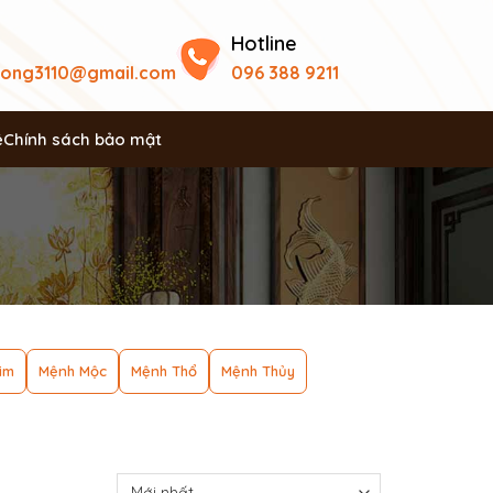
Hotline
uong3110@gmail.com
096 388 9211
ệ
Chính sách bảo mật
im
Mệnh Mộc
Mệnh Thổ
Mệnh Thủy