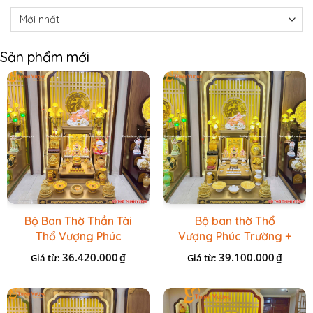
Sản phẩm mới
Bộ Ban Thờ Thần Tài
Bộ ban thờ Thổ
Thổ Vượng Phúc
Vượng Phúc Trường +
Trường + Bộ Đồ Sứ
Đồ Sứ Vàng Đá Cao
36.420.000
39.100.000
₫
₫
Giá từ:
Giá từ:
Cao Cấp Gấm Vàng
Cấp