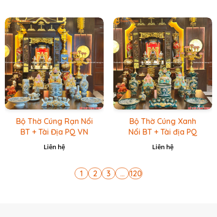
Bộ Thờ Cúng Rạn Nổi
Bộ Thờ Cúng Xanh
BT + Tài Địa PQ VN
Nổi BT + Tài địa PQ
Vàng Caro
VN Xanh Lục
Liên hệ
Liên hệ
1
2
3
...
120