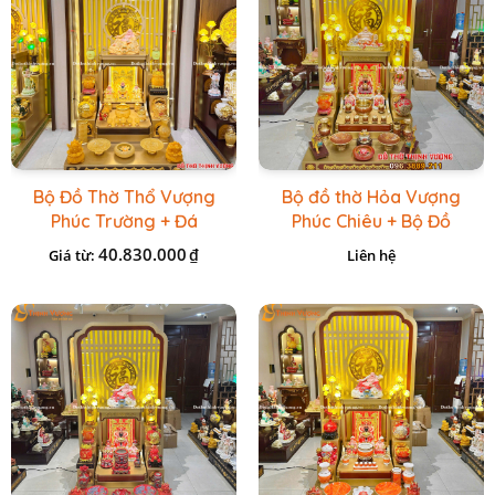
Bộ Đồ Thờ Thổ Vượng
Bộ đồ thờ Hỏa Vượng
Phúc Trường + Đá
Phúc Chiêu + Bộ Đồ
Onix Vàng
Thờ Đá Đỏ Bọc Đồng
40.830.000
₫
Giá từ:
Liên hệ
Cao cấp