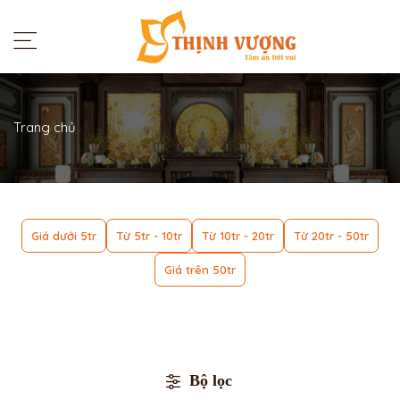
Trang chủ
Giá dưới 5tr
Từ 5tr - 10tr
Từ 10tr - 20tr
Từ 20tr - 50tr
Giá trên 50tr
Bộ lọc