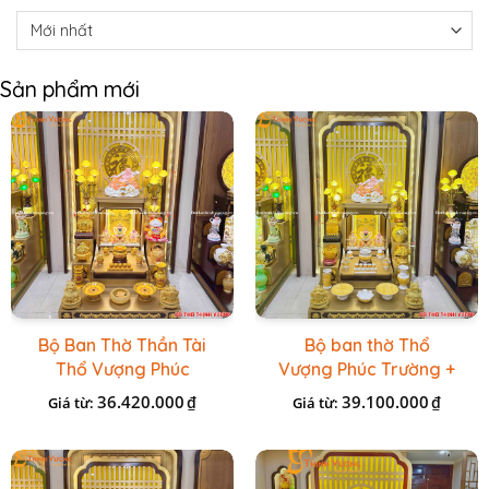
Sản phẩm mới
Bộ Ban Thờ Thần Tài
Bộ ban thờ Thổ
Thổ Vượng Phúc
Vượng Phúc Trường +
Trường + Bộ Đồ Sứ
Đồ Sứ Vàng Đá Cao
36.420.000
39.100.000
₫
₫
Giá từ:
Giá từ:
Cao Cấp Gấm Vàng
Cấp