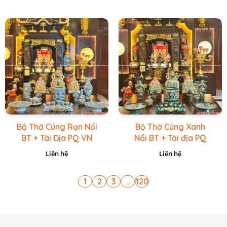
Bộ Thờ Cúng Rạn Nổi
Bộ Thờ Cúng Xanh
BT + Tài Địa PQ VN
Nổi BT + Tài địa PQ
Vàng Caro
VN Xanh Lục
Liên hệ
Liên hệ
1
2
3
...
120