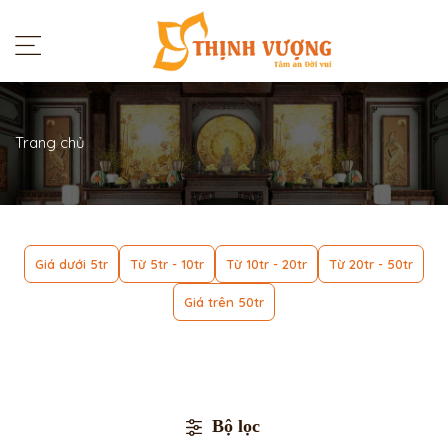
Trang chủ
Giá dưới 5tr
Từ 5tr - 10tr
Từ 10tr - 20tr
Từ 20tr - 50tr
Giá trên 50tr
Bộ lọc