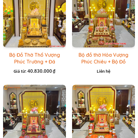
Bộ Đồ Thờ Thổ Vượng
Bộ đồ thờ Hỏa Vượng
Phúc Trường + Đá
Phúc Chiêu + Bộ Đồ
Onix Vàng
Thờ Đá Đỏ Bọc Đồng
40.830.000
₫
Giá từ:
Liên hệ
Cao cấp