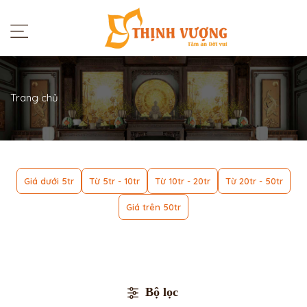
Trang chủ
Giá dưới 5tr
Từ 5tr - 10tr
Từ 10tr - 20tr
Từ 20tr - 50tr
Giá trên 50tr
Bộ lọc