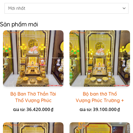
Sản phẩm mới
Bộ Ban Thờ Thần Tài
Bộ ban thờ Thổ
Thổ Vượng Phúc
Vượng Phúc Trường +
Trường + Bộ Đồ Sứ
Đồ Sứ Vàng Đá Cao
36.420.000
39.100.000
₫
₫
Giá từ:
Giá từ:
Cao Cấp Gấm Vàng
Cấp