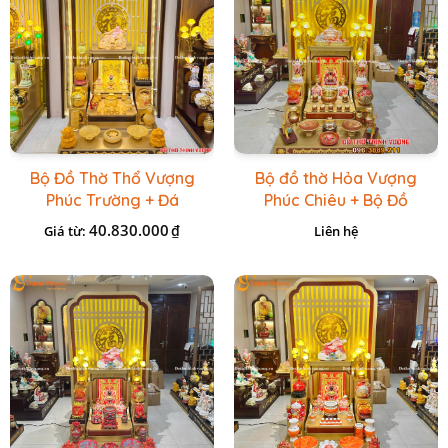
Bộ Đồ Thờ Thổ Vượng
Bộ đồ thờ Hỏa Vượng
Phúc Trường + Đá
Phúc Chiêu + Bộ Đồ
Onix Vàng
Thờ Đá Đỏ Bọc Đồng
40.830.000
₫
Giá từ:
Liên hệ
Cao cấp