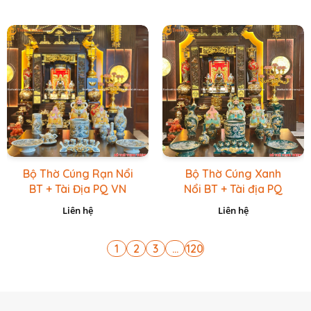
Bộ Thờ Cúng Rạn Nổi
Bộ Thờ Cúng Xanh
BT + Tài Địa PQ VN
Nổi BT + Tài địa PQ
Vàng Caro
VN Xanh Lục
Liên hệ
Liên hệ
1
2
3
...
120