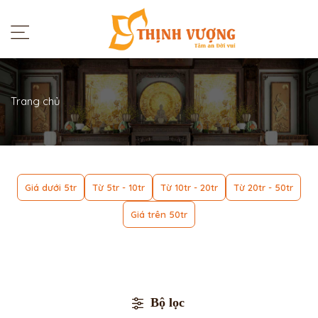
Trang chủ
Giá dưới 5tr
Từ 5tr - 10tr
Từ 10tr - 20tr
Từ 20tr - 50tr
Giá trên 50tr
Bộ lọc