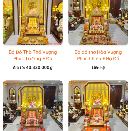
Bộ Đồ Thờ Thổ Vượng
Bộ đồ thờ Hỏa Vượng
Phúc Trường + Đá
Phúc Chiêu + Bộ Đồ
Onix Vàng
Thờ Đá Đỏ Bọc Đồng
40.830.000
₫
Giá từ:
Liên hệ
Cao cấp