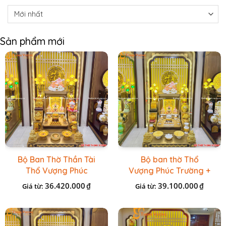
Sản phẩm mới
Bộ Ban Thờ Thần Tài
Bộ ban thờ Thổ
Thổ Vượng Phúc
Vượng Phúc Trường +
Trường + Bộ Đồ Sứ
Đồ Sứ Vàng Đá Cao
36.420.000
39.100.000
₫
₫
Giá từ:
Giá từ:
Cao Cấp Gấm Vàng
Cấp