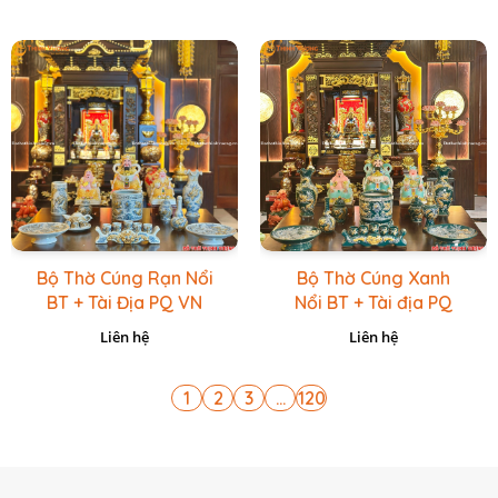
Bộ Thờ Cúng Rạn Nổi
Bộ Thờ Cúng Xanh
BT + Tài Địa PQ VN
Nổi BT + Tài địa PQ
Vàng Caro
VN Xanh Lục
Liên hệ
Liên hệ
1
2
3
...
120