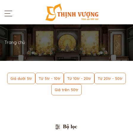
Trang chủ
Giá dưới 5tr
Từ 5tr - 10tr
Từ 10tr - 20tr
Từ 20tr - 50tr
Giá trên 50tr
Bộ lọc