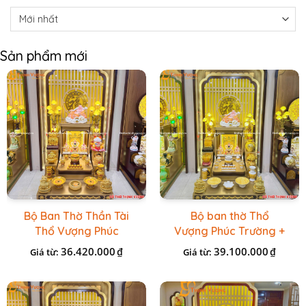
Sản phẩm mới
Bộ Ban Thờ Thần Tài
Bộ ban thờ Thổ
Thổ Vượng Phúc
Vượng Phúc Trường +
Trường + Bộ Đồ Sứ
Đồ Sứ Vàng Đá Cao
36.420.000
39.100.000
₫
₫
Giá từ:
Giá từ:
Cao Cấp Gấm Vàng
Cấp