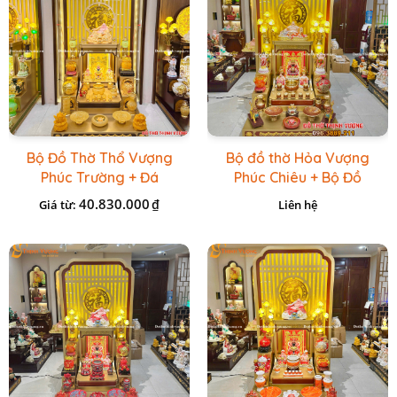
Bộ Đồ Thờ Thổ Vượng
Bộ đồ thờ Hỏa Vượng
Phúc Trường + Đá
Phúc Chiêu + Bộ Đồ
Onix Vàng
Thờ Đá Đỏ Bọc Đồng
40.830.000
₫
Giá từ:
Liên hệ
Cao cấp