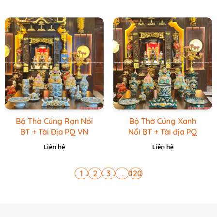
Bộ Thờ Cúng Rạn Nổi
Bộ Thờ Cúng Xanh
BT + Tài Địa PQ VN
Nổi BT + Tài địa PQ
Vàng Caro
VN Xanh Lục
Liên hệ
Liên hệ
1
2
3
...
120