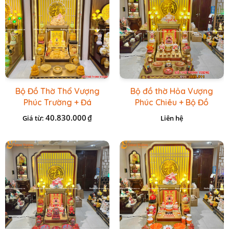
Bộ Đồ Thờ Thổ Vượng
Bộ đồ thờ Hỏa Vượng
Phúc Trường + Đá
Phúc Chiêu + Bộ Đồ
Onix Vàng
Thờ Đá Đỏ Bọc Đồng
40.830.000
₫
Giá từ:
Liên hệ
Cao cấp