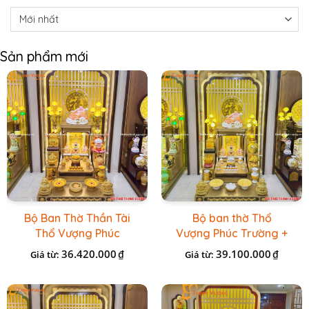
Sản phẩm mới
Bộ Ban Thờ Thần Tài
Bộ ban thờ Thổ
Thổ Vượng Phúc
Vượng Phúc Trường +
Trường + Bộ Đồ Sứ
Đồ Sứ Vàng Đá Cao
36.420.000
39.100.000
₫
₫
Giá từ:
Giá từ:
Cao Cấp Gấm Vàng
Cấp