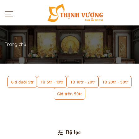
Trang chủ
Giá dưới 5tr
Từ 5tr - 10tr
Từ 10tr - 20tr
Từ 20tr - 50tr
Giá trên 50tr
Bộ lọc