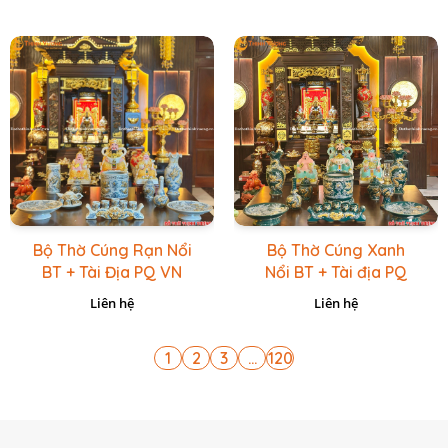
Bộ Thờ Cúng Rạn Nổi
Bộ Thờ Cúng Xanh
BT + Tài Địa PQ VN
Nổi BT + Tài địa PQ
Vàng Caro
VN Xanh Lục
Liên hệ
Liên hệ
1
2
3
...
120