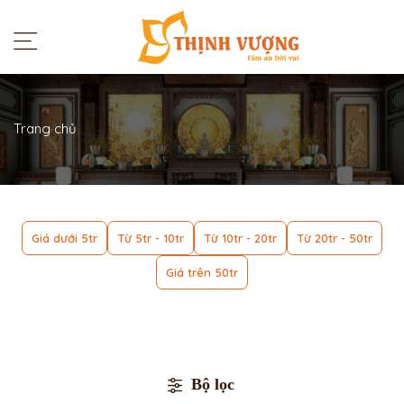
Trang chủ
Giá dưới 5tr
Từ 5tr - 10tr
Từ 10tr - 20tr
Từ 20tr - 50tr
Giá trên 50tr
Bộ lọc