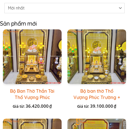
Sản phẩm mới
Bộ Ban Thờ Thần Tài
Bộ ban thờ Thổ
Thổ Vượng Phúc
Vượng Phúc Trường +
Trường + Bộ Đồ Sứ
Đồ Sứ Vàng Đá Cao
36.420.000
39.100.000
₫
₫
Giá từ:
Giá từ:
Cao Cấp Gấm Vàng
Cấp