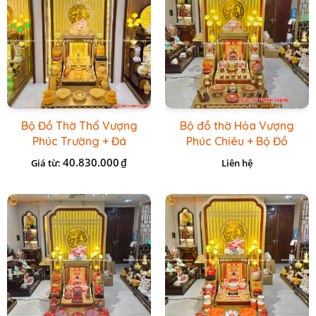
Bộ Đồ Thờ Thổ Vượng
Bộ đồ thờ Hỏa Vượng
Phúc Trường + Đá
Phúc Chiêu + Bộ Đồ
Onix Vàng
Thờ Đá Đỏ Bọc Đồng
40.830.000
₫
Giá từ:
Liên hệ
Cao cấp