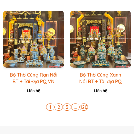
Bộ Thờ Cúng Rạn Nổi
Bộ Thờ Cúng Xanh
BT + Tài Địa PQ VN
Nổi BT + Tài địa PQ
Vàng Caro
VN Xanh Lục
Liên hệ
Liên hệ
1
2
3
...
120