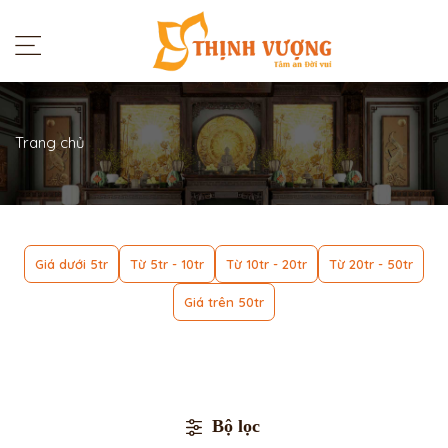
Trang chủ
Giá dưới 5tr
Từ 5tr - 10tr
Từ 10tr - 20tr
Từ 20tr - 50tr
Giá trên 50tr
Bộ lọc