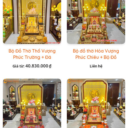
Bộ Đồ Thờ Thổ Vượng
Bộ đồ thờ Hỏa Vượng
Phúc Trường + Đá
Phúc Chiêu + Bộ Đồ
Onix Vàng
Thờ Đá Đỏ Bọc Đồng
40.830.000
₫
Giá từ:
Liên hệ
Cao cấp