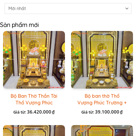
Sản phẩm mới
Bộ Ban Thờ Thần Tài
Bộ ban thờ Thổ
Thổ Vượng Phúc
Vượng Phúc Trường +
Trường + Bộ Đồ Sứ
Đồ Sứ Vàng Đá Cao
36.420.000
39.100.000
₫
₫
Giá từ:
Giá từ:
Cao Cấp Gấm Vàng
Cấp