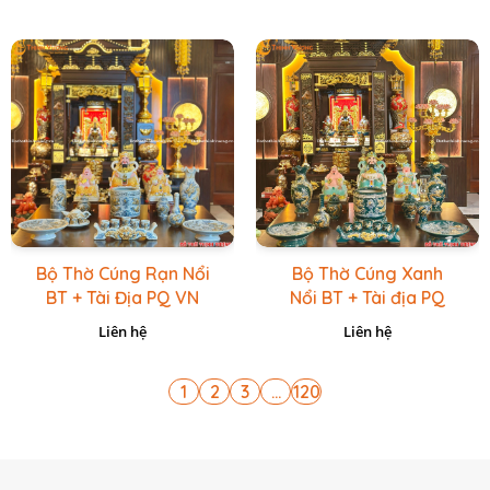
Bộ Thờ Cúng Rạn Nổi
Bộ Thờ Cúng Xanh
BT + Tài Địa PQ VN
Nổi BT + Tài địa PQ
Vàng Caro
VN Xanh Lục
Liên hệ
Liên hệ
1
2
3
...
120