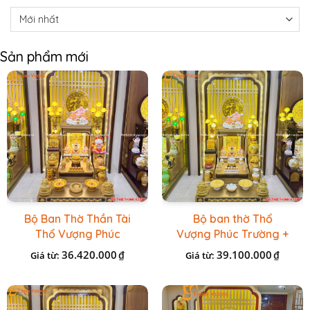
Sản phẩm mới
Bộ Ban Thờ Thần Tài
Bộ ban thờ Thổ
Thổ Vượng Phúc
Vượng Phúc Trường +
Trường + Bộ Đồ Sứ
Đồ Sứ Vàng Đá Cao
36.420.000
39.100.000
₫
₫
Giá từ:
Giá từ:
Cao Cấp Gấm Vàng
Cấp