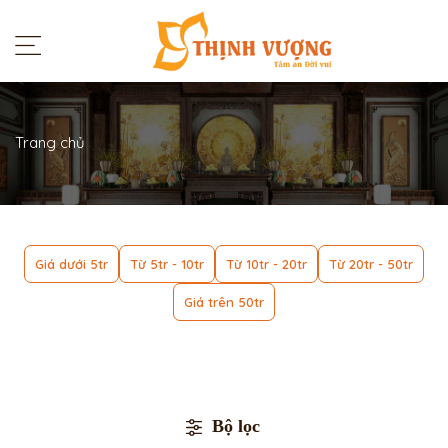
Trang chủ
Giá dưới 5tr
Từ 5tr - 10tr
Từ 10tr - 20tr
Từ 20tr - 50tr
Giá trên 50tr
Bộ lọc