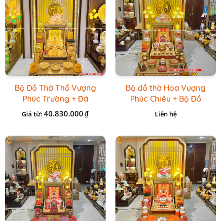
Bộ Đồ Thờ Thổ Vượng
Bộ đồ thờ Hỏa Vượng
Phúc Trường + Đá
Phúc Chiêu + Bộ Đồ
Onix Vàng
Thờ Đá Đỏ Bọc Đồng
40.830.000
₫
Giá từ:
Liên hệ
Cao cấp