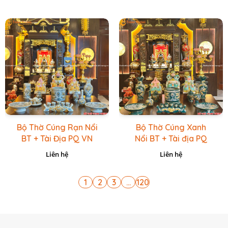
Bộ Thờ Cúng Rạn Nổi
Bộ Thờ Cúng Xanh
BT + Tài Địa PQ VN
Nổi BT + Tài địa PQ
Vàng Caro
VN Xanh Lục
Liên hệ
Liên hệ
1
2
3
...
120