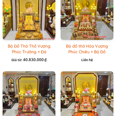
Bộ Đồ Thờ Thổ Vượng
Bộ đồ thờ Hỏa Vượng
Phúc Trường + Đá
Phúc Chiêu + Bộ Đồ
Onix Vàng
Thờ Đá Đỏ Bọc Đồng
40.830.000
₫
Giá từ:
Liên hệ
Cao cấp