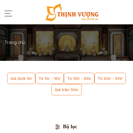
Trang chủ
Giá dưới 5tr
Từ 5tr - 10tr
Từ 10tr - 20tr
Từ 20tr - 50tr
Giá trên 50tr
Bộ lọc