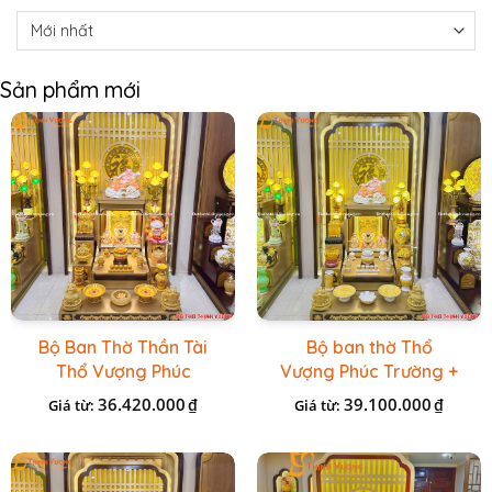
Sản phẩm mới
Bộ Ban Thờ Thần Tài
Bộ ban thờ Thổ
Thổ Vượng Phúc
Vượng Phúc Trường +
Trường + Bộ Đồ Sứ
Đồ Sứ Vàng Đá Cao
36.420.000
39.100.000
₫
₫
Giá từ:
Giá từ:
Cao Cấp Gấm Vàng
Cấp