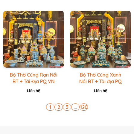
Bộ Thờ Cúng Rạn Nổi
Bộ Thờ Cúng Xanh
BT + Tài Địa PQ VN
Nổi BT + Tài địa PQ
Vàng Caro
VN Xanh Lục
Liên hệ
Liên hệ
1
2
3
...
120