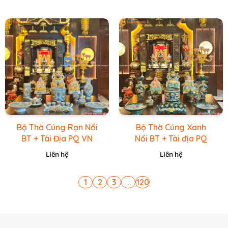
Bộ Thờ Cúng Rạn Nổi
Bộ Thờ Cúng Xanh
BT + Tài Địa PQ VN
Nổi BT + Tài địa PQ
Vàng Caro
VN Xanh Lục
Liên hệ
Liên hệ
1
2
3
...
120