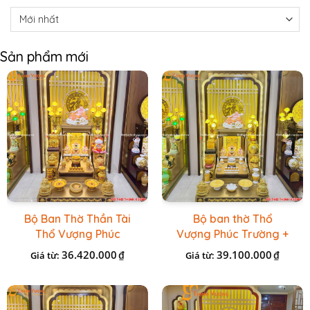
Sản phẩm mới
Bộ Ban Thờ Thần Tài
Bộ ban thờ Thổ
Thổ Vượng Phúc
Vượng Phúc Trường +
Trường + Bộ Đồ Sứ
Đồ Sứ Vàng Đá Cao
36.420.000
39.100.000
₫
₫
Giá từ:
Giá từ:
Cao Cấp Gấm Vàng
Cấp