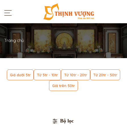
Trang chủ
Giá dưới 5tr
Từ 5tr - 10tr
Từ 10tr - 20tr
Từ 20tr - 50tr
Giá trên 50tr
Bộ lọc