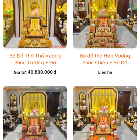
Bộ Đồ Thờ Thổ Vượng
Bộ đồ thờ Hỏa Vượng
Phúc Trường + Đá
Phúc Chiêu + Bộ Đồ
Onix Vàng
Thờ Đá Đỏ Bọc Đồng
40.830.000
₫
Giá từ:
Liên hệ
Cao cấp