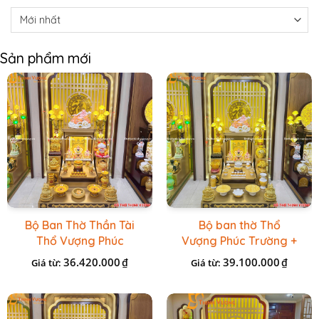
Sản phẩm mới
Bộ Ban Thờ Thần Tài
Bộ ban thờ Thổ
Thổ Vượng Phúc
Vượng Phúc Trường +
Trường + Bộ Đồ Sứ
Đồ Sứ Vàng Đá Cao
36.420.000
39.100.000
₫
₫
Giá từ:
Giá từ:
Cao Cấp Gấm Vàng
Cấp