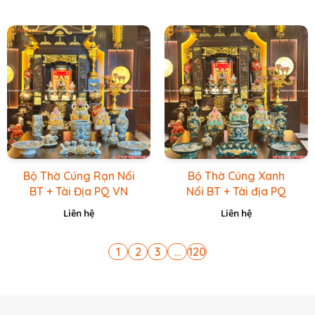
Bộ Thờ Cúng Rạn Nổi
Bộ Thờ Cúng Xanh
BT + Tài Địa PQ VN
Nổi BT + Tài địa PQ
Vàng Caro
VN Xanh Lục
Liên hệ
Liên hệ
1
2
3
...
120