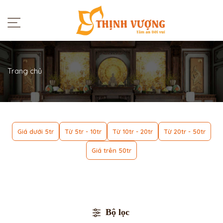
Trang chủ
Giá dưới 5tr
Từ 5tr - 10tr
Từ 10tr - 20tr
Từ 20tr - 50tr
Giá trên 50tr
Bộ lọc