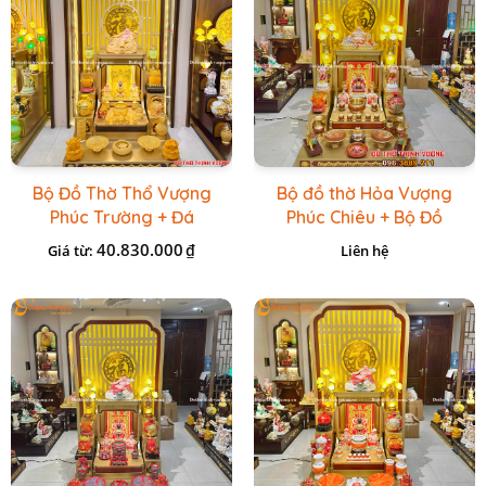
Bộ Đồ Thờ Thổ Vượng
Bộ đồ thờ Hỏa Vượng
Phúc Trường + Đá
Phúc Chiêu + Bộ Đồ
Onix Vàng
Thờ Đá Đỏ Bọc Đồng
40.830.000
₫
Giá từ:
Liên hệ
Cao cấp