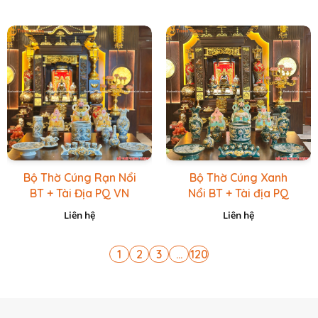
Bộ Thờ Cúng Rạn Nổi
Bộ Thờ Cúng Xanh
BT + Tài Địa PQ VN
Nổi BT + Tài địa PQ
Vàng Caro
VN Xanh Lục
Liên hệ
Liên hệ
1
2
3
...
120