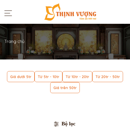
Trang chủ
Giá dưới 5tr
Từ 5tr - 10tr
Từ 10tr - 20tr
Từ 20tr - 50tr
Giá trên 50tr
Bộ lọc