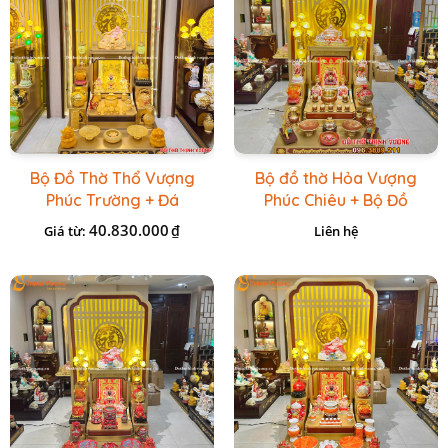
Bộ Đồ Thờ Thổ Vượng
Bộ đồ thờ Hỏa Vượng
Phúc Trường + Đá
Phúc Chiêu + Bộ Đồ
Onix Vàng
Thờ Đá Đỏ Bọc Đồng
40.830.000
₫
Giá từ:
Liên hệ
Cao cấp