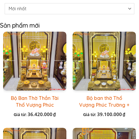
Sản phẩm mới
Bộ Ban Thờ Thần Tài
Bộ ban thờ Thổ
Thổ Vượng Phúc
Vượng Phúc Trường +
Trường + Bộ Đồ Sứ
Đồ Sứ Vàng Đá Cao
36.420.000
39.100.000
₫
₫
Giá từ:
Giá từ:
Cao Cấp Gấm Vàng
Cấp