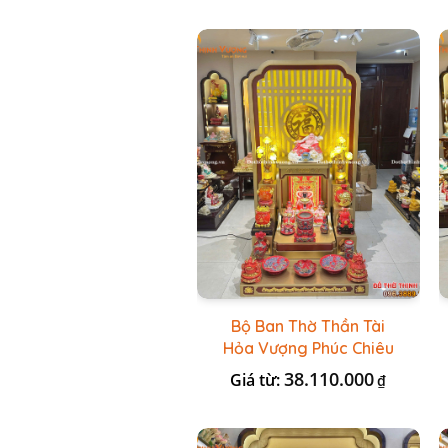
Bộ Ban Thờ Thần Tài
Hỏa Vượng Phúc Chiêu
+ Bộ Đồ Thờ Nổi Đỏ BT
38.110.000
Giá từ:
₫