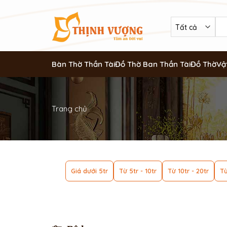
Bàn Thờ Thần Tài
Đồ Thờ Ban Thần Tài
Đồ Thờ
Vậ
Trang chủ
Giá dưới 5tr
Từ 5tr - 10tr
Từ 10tr - 20tr
Từ