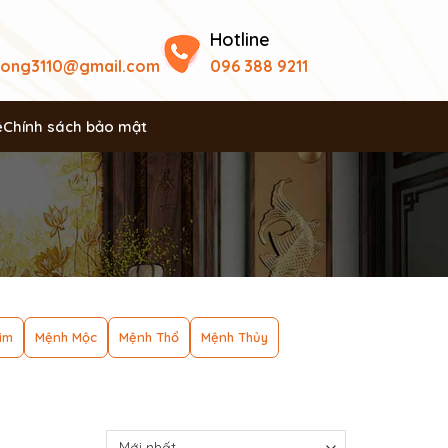
Hotline
uong3110@gmail.com
096 388 9211
ệ
Chính sách bảo mật
im
Mệnh Mộc
Mệnh Thổ
Mệnh Thủy