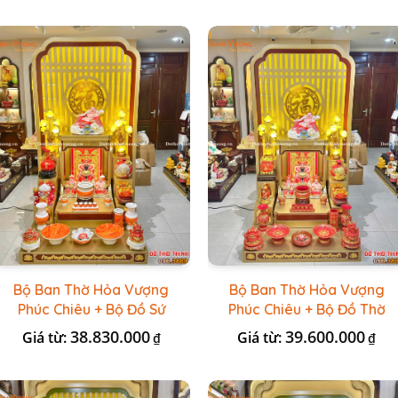
Bộ Ban Thờ Hỏa Vượng
Bộ Ban Thờ Hỏa Vượng
Phúc Chiêu + Bộ Đồ Sứ
Phúc Chiêu + Bộ Đồ Thờ
Đá Đỏ HR
Đài Loan Gấm Đỏ
38.830.000
39.600.000
Giá từ:
Giá từ:
₫
₫