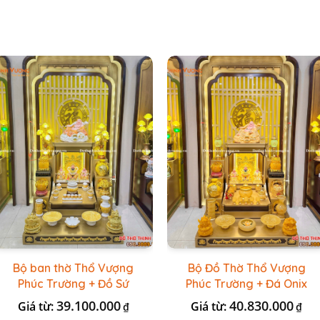
Bộ ban thờ Thổ Vượng
Bộ Đồ Thờ Thổ Vượng
Phúc Trường + Đồ Sứ
Phúc Trường + Đá Onix
Vàng Đá Cao Cấp
Vàng
39.100.000
40.830.000
Giá từ:
Giá từ:
₫
₫