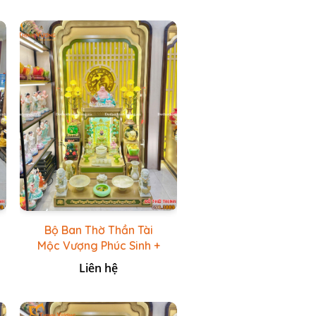
Bộ Ban Thờ Thần Tài
Mộc Vượng Phúc Sinh +
Bộ Đồ Thờ Đá Ngọc
Liên hệ
Hoàng Long