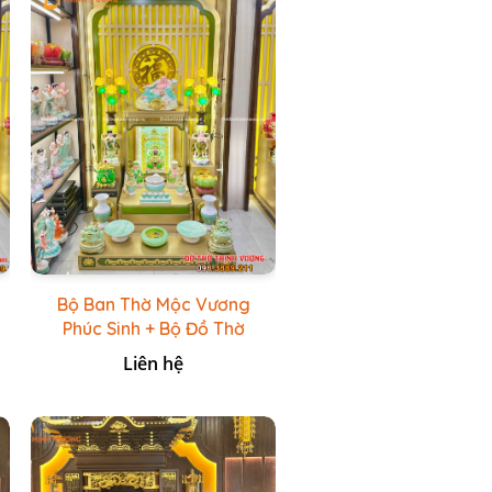
Bộ Ban Thờ Mộc Vương
Phúc Sinh + Bộ Đồ Thờ
Xanh Đá HR
Liên hệ