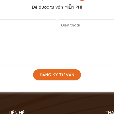
Để được tư vấn MIỄN PHÍ
LIÊN HỆ
THA