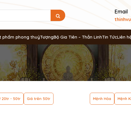
Email
thinhv
t phẩm phong thuỷ
Tượng
Bộ Gia Tiên – Thần Linh
Tin Tức
Liên h
 20tr - 50tr
Giá trên 50tr
Mệnh Hỏa
Mệnh K