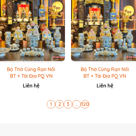
Bộ Thờ Cúng Rạn Nổi
Bộ Thờ Cúng Rạn Nổi
BT + Tài Địa PQ VN
BT + Tài Địa PQ VN
Trắng
Vàng Caro
Liên hệ
Liên hệ
1
2
3
...
120