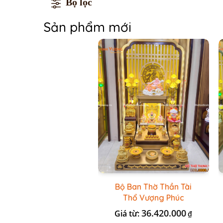
Bộ lọc
Sản phẩm mới
Bộ Ban Thờ Thần Tài
Thổ Vượng Phúc
Trường + Bộ Đồ Sứ Cao
36.420.000
Giá từ:
₫
Cấp Gấm Vàng