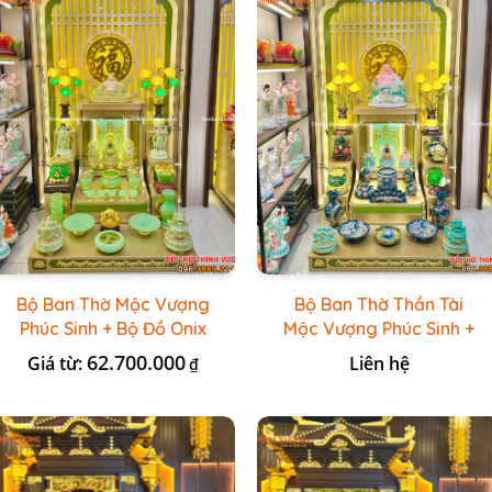
Bộ Ban Thờ Mộc Vượng
Bộ Ban Thờ Thần Tài
Phúc Sinh + Bộ Đồ Onix
Mộc Vượng Phúc Sinh +
Xanh Ngọc
Đồ Sứ Lục Nổi Bát
62.700.000
Giá từ:
Liên hệ
₫
Tràng