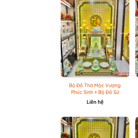
Bộ Đồ Thờ Mộc Vượng
Phúc Sinh + Bộ Đồ Sứ
Cao Cấp Xanh Cốm Vẽ
Liên hệ
Vàng