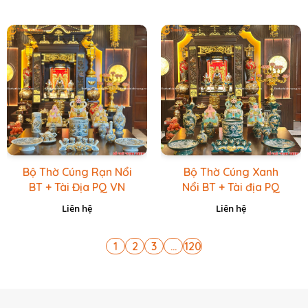
Bộ Thờ Cúng Rạn Nổi
Bộ Thờ Cúng Xanh
BT + Tài Địa PQ VN
Nổi BT + Tài địa PQ
Vàng Caro
VN Xanh Lục
Liên hệ
Liên hệ
1
2
3
...
120