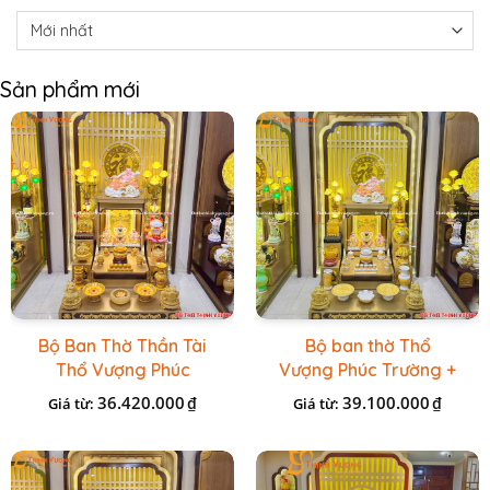
Sản phẩm mới
Bộ Ban Thờ Thần Tài
Bộ ban thờ Thổ
Thổ Vượng Phúc
Vượng Phúc Trường +
Trường + Bộ Đồ Sứ
Đồ Sứ Vàng Đá Cao
36.420.000
39.100.000
₫
₫
Giá từ:
Giá từ:
Cao Cấp Gấm Vàng
Cấp