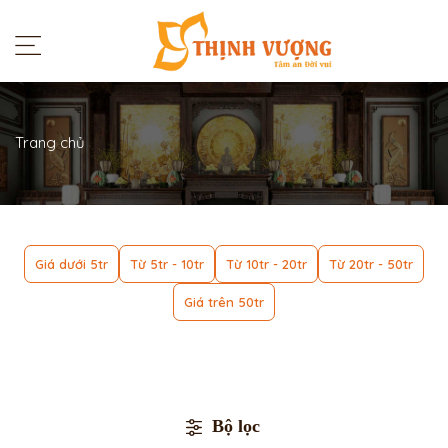
Trang chủ
Giá dưới 5tr
Từ 5tr - 10tr
Từ 10tr - 20tr
Từ 20tr - 50tr
Giá trên 50tr
Bộ lọc