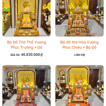
Bộ Đồ Thờ Thổ Vượng
Bộ đồ thờ Hỏa Vượng
Phúc Trường + Đá
Phúc Chiêu + Bộ Đồ
Onix Vàng
Thờ Đá Đỏ Bọc Đồng
40.830.000
₫
Giá từ:
Liên hệ
Cao cấp