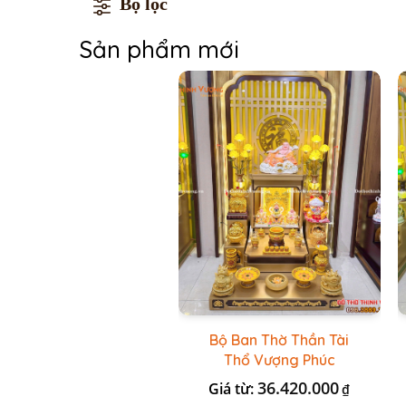
Bộ lọc
Sản phẩm mới
Bộ Ban Thờ Thần Tài
Thổ Vượng Phúc
Trường + Bộ Đồ Sứ Cao
36.420.000
Giá từ:
₫
Cấp Gấm Vàng