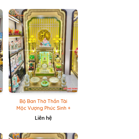
Bộ Ban Thờ Thần Tài
Mộc Vượng Phúc Sinh +
Bộ Đồ Thờ Đá Ngọc
Liên hệ
Hoàng Long