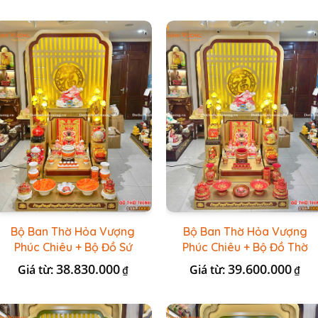
Bộ Ban Thờ Hỏa Vượng
Bộ Ban Thờ Hỏa Vượng
Phúc Chiêu + Bộ Đồ Sứ
Phúc Chiêu + Bộ Đồ Thờ
Đá Đỏ HR
Đài Loan Gấm Đỏ
38.830.000
39.600.000
Giá từ:
Giá từ:
₫
₫