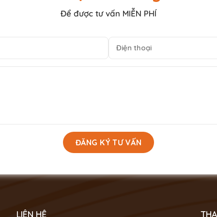
Để được tư vấn MIỄN PHÍ
LIÊN HỆ
THA