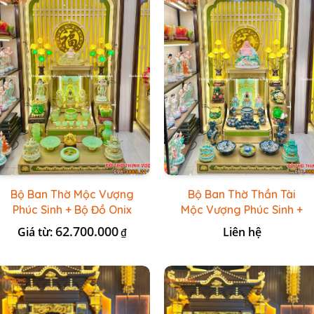
Bộ Ban Thờ Mộc Vượng
Bộ Ban Thờ Thần Tài
Phúc Sinh + Bộ Đồ Onix
Mộc Vượng Phúc Sinh +
Xanh Ngọc
Đồ Sứ Lục Nổi Bát
62.700.000
Giá từ:
Liên hệ
₫
Tràng