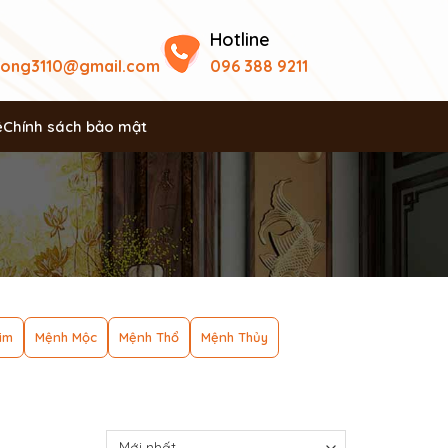
Hotline
uong3110@gmail.com
096 388 9211
ệ
Chính sách bảo mật
im
Mệnh Mộc
Mệnh Thổ
Mệnh Thủy