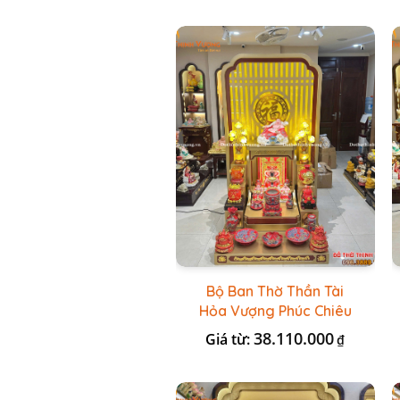
Bộ Ban Thờ Thần Tài
Hỏa Vượng Phúc Chiêu
+ Bộ Đồ Thờ Nổi Đỏ BT
38.110.000
Giá từ:
₫