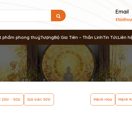
Email
thinhv
t phẩm phong thuỷ
Tượng
Bộ Gia Tiên – Thần Linh
Tin Tức
Liên h
 20tr - 50tr
Giá trên 50tr
Mệnh Hỏa
Mệnh K