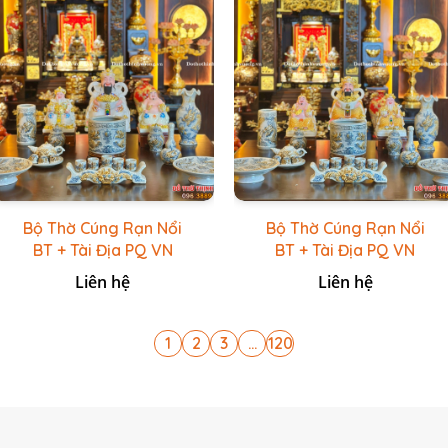
Bộ Thờ Cúng Rạn Nổi
Bộ Thờ Cúng Rạn Nổi
BT + Tài Địa PQ VN
BT + Tài Địa PQ VN
Trắng
Vàng Caro
Liên hệ
Liên hệ
1
2
3
...
120