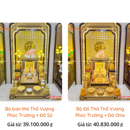
Bộ ban thờ Thổ Vượng
Bộ Đồ Thờ Thổ Vượng
Phúc Trường + Đồ Sứ
Phúc Trường + Đá Onix
Vàng Đá Cao Cấp
Vàng
39.100.000
40.830.000
Giá từ:
Giá từ:
₫
₫