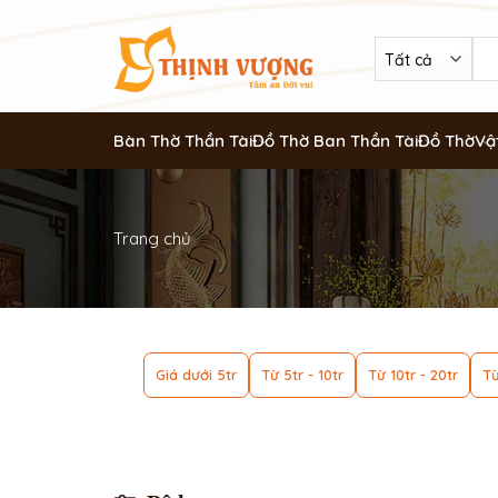
Bàn Thờ Thần Tài
Đồ Thờ Ban Thần Tài
Đồ Thờ
Vậ
Trang chủ
Giá dưới 5tr
Từ 5tr - 10tr
Từ 10tr - 20tr
Từ