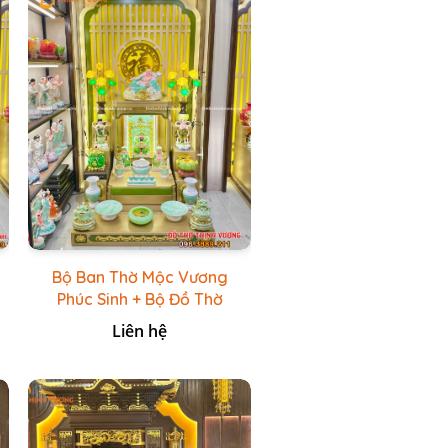
Bộ Ban Thờ Mộc Vương
Phúc Sinh + Bộ Đồ Thờ
Xanh Đá HR
Liên hệ