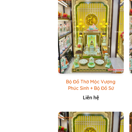
Bộ Đồ Thờ Mộc Vượng
Phúc Sinh + Bộ Đồ Sứ
Cao Cấp Xanh Cốm Vẽ
Liên hệ
Vàng