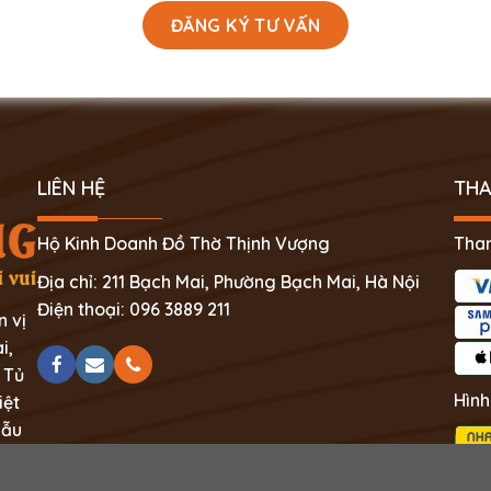
LIÊN HỆ
THA
Hộ Kinh Doanh Đồ Thờ Thịnh Vượng
Than
Địa chỉ: 211 Bạch Mai, Phường Bạch Mai, Hà Nội
Điện thoại: 096 3889 211
n vị
i,
 Tủ
Hình
iệt
mẫu
ệt.