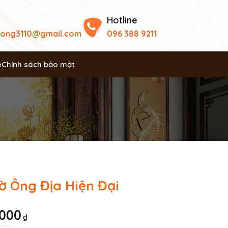
Hotline
uong3110@gmail.com
096 388 9211
ệ
Chính sách bảo mật
ờ Ông Địa Hiện Đại
,000
₫