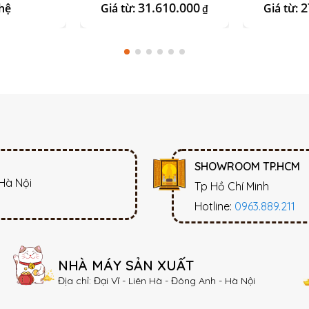
g 24k
Chó + Sứ Ngà Vàng
Đá O
31.610.000
2
hệ
Giá từ:
Giá từ:
₫
SHOWROOM TP.HCM
 Hà Nội
Tp Hồ Chí Minh
Hotline:
0963.889.211
NHÀ MÁY SẢN XUẤT
Địa chỉ: Đại Vĩ - Liên Hà - Đông Anh - Hà Nội