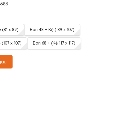
6583
 (81 x 89)
Ban 48 + Kệ ( 89 x 107)
 (107 x 107)
Ban 68 + (Kệ 117 x 117)
gay