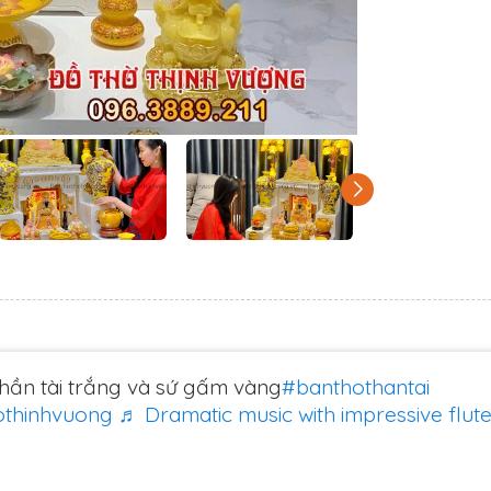
hần tài trắng và sứ gấm vàng
#banthothantai
othinhvuong
♬ Dramatic music with impressive flut