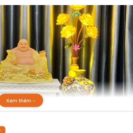
Xem thêm
Ự