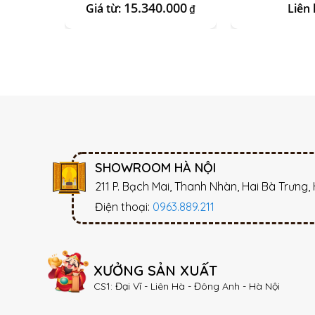
Kim Sa 01
Vẽ Vàn
15.340.000
Giá từ:
Liên 
₫
SHOWROOM HÀ NỘI
211 P. Bạch Mai, Thanh Nhàn, Hai Bà Trưng,
Điện thoại:
0963.889.211
XƯỞNG SẢN XUẤT
CS1: Đại Vĩ - Liên Hà - Đông Anh - Hà Nội