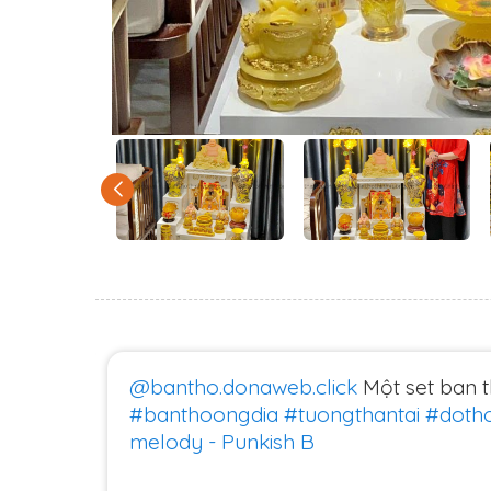
@bantho.donaweb.click
Một set ban t
#banthoongdia
#tuongthantai
#doth
melody - Punkish B