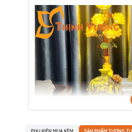
PHỤ KIỆN MUA KÈM
SẢN PHẨM TƯƠNG T