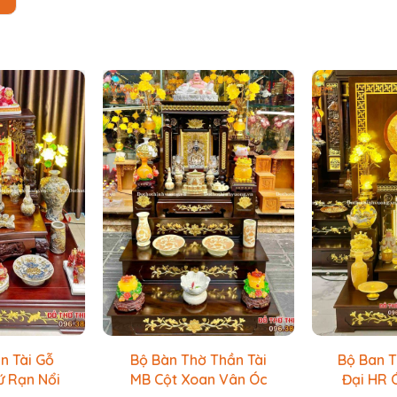
n Tài Gỗ
Bộ Bàn Thờ Thần Tài
Bộ Ban T
ứ Rạn Nổi
MB Cột Xoan Vân Óc
Đại HR 