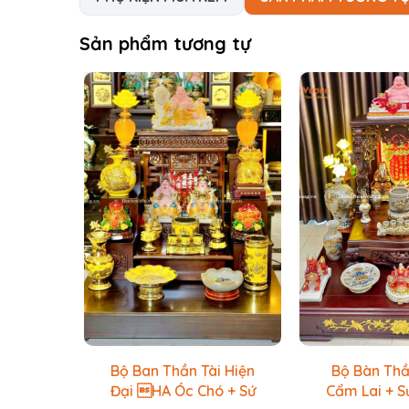
Sản phẩm tương tự
Bộ Ban Thần Tài Hiện
Bộ Bàn Thầ
Đại HA Óc Chó + Sứ
Cẩm Lai + S