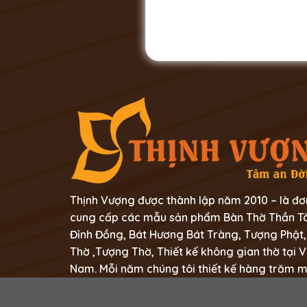
Thịnh Vượng được thành lập năm 2010 – là đơ
cung cấp các mẫu sản phẩm Bàn Thờ Thần Tà
Đỉnh Đồng, Bát Hương Bát Tràng, Tượng Phật,
Thờ ,Tượng Thờ, Thiết kế không gian thờ tại V
Nam. Mỗi năm chúng tôi thiết kế hàng trăm 
không gian thờ tự trong mỗi gia đình người Vi