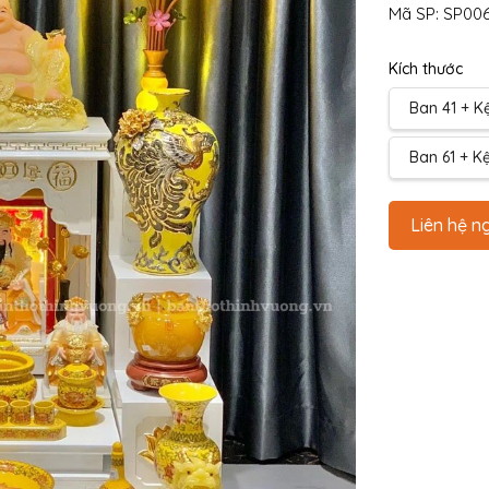
Mã SP:
SP00
Kích thước
Ban 41 + Kệ
Ban 61 + Kệ
Liên hệ n