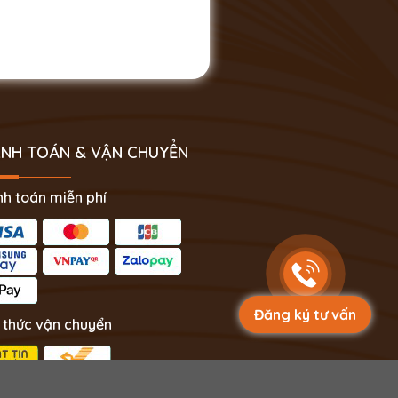
NH TOÁN & VẬN CHUYỂN
h toán miễn phí
Đăng ký tư vấn
 thức vận chuyển