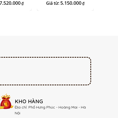
nix Vàng
Kệ Sen
7.520.000
5.150.000
Giá từ:
Giá t
₫
₫
KHO HÀNG
Địa chỉ: Phố Hưng Phúc - Hoàng Mai - Hà
Nội