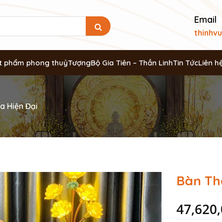
Email
thinhv
t phẩm phong thuỷ
Tượng
Bộ Gia Tiên – Thần Linh
Tin Tức
Liên h
a Hiện Đại
Bàn Th
47,620