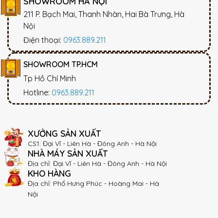
SHOWROOM HÀ NỘI
211 P. Bạch Mai, Thanh Nhàn, Hai Bà Trưng, Hà
Nội
Điện thoại:
0963.889.211
SHOWROOM TP.HCM
Tp Hồ Chí Minh
Hotline:
0963.889.211
XƯỞNG SẢN XUẤT
CS1: Đại Vĩ - Liên Hà - Đông Anh - Hà Nội
NHÀ MÁY SẢN XUẤT
Địa chỉ: Đại Vĩ - Liên Hà - Đông Anh - Hà Nội
KHO HÀNG
Địa chỉ: Phố Hưng Phúc - Hoàng Mai - Hà
Nội