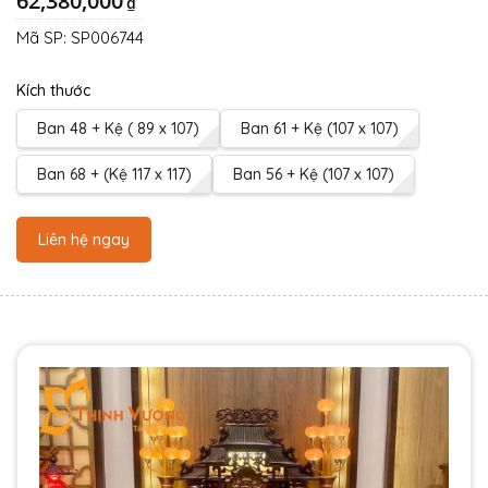
62,380,000
₫
Mã SP:
SP006744
Kích thước
Ban 48 + Kệ ( 89 x 107)
Ban 61 + Kệ (107 x 107)
Ban 68 + (Kệ 117 x 117)
Ban 56 + Kệ (107 x 107)
Liên hệ ngay