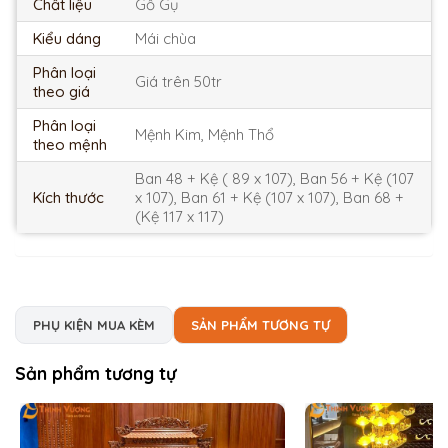
Chất liệu
Gỗ Gụ
Kiểu dáng
Mái chùa
Phân loại
Giá trên 50tr
theo giá
Phân loại
Mệnh Kim, Mệnh Thổ
theo mệnh
Ban 48 + Kệ ( 89 x 107), Ban 56 + Kệ (107
Kích thước
x 107), Ban 61 + Kệ (107 x 107), Ban 68 +
(Kệ 117 x 117)
PHỤ KIỆN MUA KÈM
SẢN PHẨM TƯƠNG TỰ
Sản phẩm tương tự