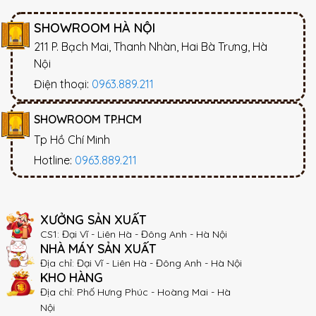
SHOWROOM HÀ NỘI
211 P. Bạch Mai, Thanh Nhàn, Hai Bà Trưng, Hà
Nội
Điện thoại:
0963.889.211
SHOWROOM TP.HCM
Tp Hồ Chí Minh
Hotline:
0963.889.211
Bàn Thờ Ông Địa Thần Tài Giá Rẻ Mua Ở Đâu
XƯỞNG SẢN XUẤT
MBX36[/caption]
Đồng thời tạo nên được một không
CS1: Đại Vĩ - Liên Hà - Đông Anh - Hà Nội
gian hài hòa, ấm cúng và không kém phần trang
NHÀ MÁY SẢN XUẤT
nghiêm, sang trọng cho khu vực thờ cúng.
Màu nâu cánh
Địa chỉ: Đại Vĩ - Liên Hà - Đông Anh - Hà Nội
gián kết hợp với bề mặt gỗ mịn màng nên loại bàn thờ
KHO HÀNG
này được đánh giá là rất phù hợp mới những không gian
Địa chỉ: Phố Hưng Phúc - Hoàng Mai - Hà
nội thất cổ điển hay hiện đại.
>>> Xem thêm:
Cách Bố Trí
Nội