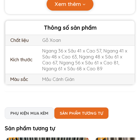
được làm từ gỗ xoan thường có khả nước kháng nước,
Xem thêm
chống ẩm mốc và chịu nhiệt ở mức tương đối.
[caption
id="attachment_6489" align="alignnone" width="1000"]
Thông số sản phẩm
Chất liệu
Gỗ Xoan
Ngang 36 x Sâu 41 x Cao 57, Ngang 41 x
Sâu 48 x Cao 63, Ngang 48 x Sâu 61 x
Kích thước
Cao 67, Ngang 56 x Sâu 61 x Cao 81,
Ngang 61 x Sâu 68 x Cao 89
Màu sắc
Mầu Cánh Gián
PHỤ KIỆN MUA KÈM
SẢN PHẨM TƯƠNG TỰ
Sản phẩm tương tự
Bàn Thờ Thần Tài Gỗ Xoan MB Chân Quỳ Xoan