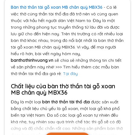
Bàn thờ thần tài gỗ xoan MB chân quỳ MBX36
- Có lẽ
việc thờ cúng thần tài thổ địa đã trở nên vô cùng quen
thuộc với hầu hết người dân Việt Nam ta. Đây là một
trong những phong tục truyền thống từ lâu đời và được
lưu giữ cho đến hiện nay. Trên thị trường có rất nhiều loại
bàn thờ khác nhau, trong đó nổi bật nhất là bàn thờ thần
tài gỗ xoan MB chân quỳ MBX36. Vì vậy, để mọi người
hiểu rõ hơn, bài viết ngày hôm nay,
banthothinhvuong.vn
sẽ chia sẻ những thông tin chi tiết
về sản phẩm này nhé!
>>> Tìm hiểu thêm các mẫu bàn
thờ thần tài thổ địa giá rẻ:
Tại đây
Chất liệu của bàn thờ thần tài gỗ xoan
MB chân quỳ MBX36
Đây là một loại
bàn thờ thần tài thổ địa
được sản xuất
bằng chất liệu chủ yếu là gỗ xoan, một loại gỗ khá phổ
biến tại Việt Nam.
Đa số các loại gỗ xoan tự nhiên đều
khá nhẹ, tuy nhiên sau quá trình chế tác thì gỗ sẽ có độ
cứng và độ chắc chắn rất cao.
Những sản phẩm bàn thờ