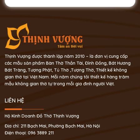
Bằng Chân Quỳ Xoan Xanh Đẹp[/caption]
Đây là một
trong những loại bàn thờ thần tài có giá thành rẻ nhất
trên thị trường hiện nay. Nếu bạn có nhu cầu mua một
sản phẩm giá cả phải chăng và đảm bảo chất lượng thì
hãy tham khảo ngay bàn thờ thần tài gỗ xoan MB chân
quỳ MBX36.
Để đặt mua các loại bàn thờ hoặc cần tư vấn
thêm thông tin, quý khách hàng vui lòng liên hệ với
Bàn
Thờ Thịnh Vượng
theo thông tin dưới đây để được hỗ trợ
Thịnh Vượng được thành lập năm 2010 – là đơn vị cung cấp
và giải đáp kịp thời nhất nhé!
Thông tin liên hệ:
Thịnh
các mẫu sản phẩm Bàn Thờ Thần Tài, Đỉnh Đồng, Bát Hương
Vượng – Tâm an Đời vui
Địa chỉ: 211 Bạch Mai, Hà Nội
Số
Bát Tràng, Tượng Phật, Tủ Thờ ,Tượng Thờ, Thiết kế không
điện thoại: 0963.889.211
Website:
gian thờ tại Việt Nam. Mỗi năm chúng tôi thiết kế hàng trăm
https://banthothinhvuong.vn/
Fanpage:
Đồ Thờ Thịnh
mẫu không gian thờ tự trong mỗi gia đình người Việt.
Vượng – Bàn Thờ Thần Tài
LIÊN HỆ
Hộ Kinh Doanh Đồ Thờ Thịnh Vượng
Địa chỉ: 211 Bạch Mai, Phường Bạch Mai, Hà Nội
Điện thoại: 096 3889 211