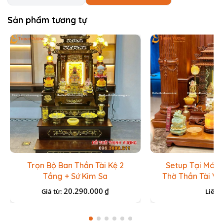
Sản phẩm tương tự
Trọn Bộ Ban Thần Tài Kệ 2
Setup Tại Món
Tầng + Sứ Kim Sa
Thờ Thần Tài V
Lưu Ly Đ
20.290.000
₫
Giá từ:
Liên 