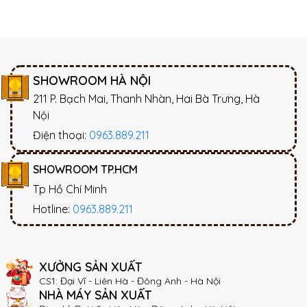
SHOWROOM HÀ NỘI
211 P. Bạch Mai, Thanh Nhàn, Hai Bà Trưng, Hà
Nội
Điện thoại:
0963.889.211
SHOWROOM TP.HCM
Tp Hồ Chí Minh
Hotline:
0963.889.211
XƯỞNG SẢN XUẤT
CS1: Đại Vĩ - Liên Hà - Đông Anh - Hà Nội
NHÀ MÁY SẢN XUẤT