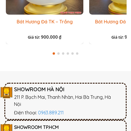
Bát Hương Đá TK – Trắng
Bát Hương Đá T
900.000
90
₫
Giá từ:
Giá từ:
SHOWROOM HÀ NỘI
211 P. Bạch Mai, Thanh Nhàn, Hai Bà Trưng, Hà
Nội
Điện thoại:
0963.889.211
SHOWROOM TP.HCM