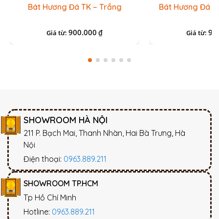
Bát Hương Đá TK – Trắng
Bát Hương Đá T
900.000
90
₫
Giá từ:
Giá từ:
SHOWROOM HÀ NỘI
211 P. Bạch Mai, Thanh Nhàn, Hai Bà Trưng, Hà
Nội
Điện thoại:
0963.889.211
SHOWROOM TP.HCM
Tp Hồ Chí Minh
Hotline:
0963.889.211