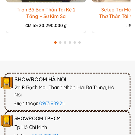
Trọn Bộ Ban Thần Tài Kệ 2
Setup Tại Món
Tầng + Sứ Kim Sa
Thờ Thần Tài V
Lưu Ly Đ
20.290.000
₫
Giá từ:
Liên 
SHOWROOM HÀ NỘI
211 P. Bạch Mai, Thanh Nhàn, Hai Bà Trưng, Hà
Nội
Điện thoại:
0963.889.211
SHOWROOM TP.HCM
Tp Hồ Chí Minh