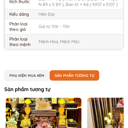
Kích thước
N 89 x S 89 ), Ban 61 + Kệ ( N107 x S107 )
Kiểu dáng
Hiện Đại
Phân loại
Giá từ 10tr - 15tr
theo giá
Phân loại
Mệnh Hỏa, Mệnh Mộc
theo mệnh
PHỤ KIỆN MUA KÈM
SẢN PHẨM TƯƠNG TỰ
Sản phẩm tương tự