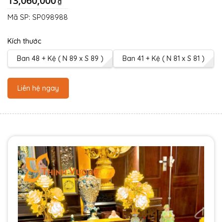
13,060,000
₫
Mã SP:
SP098988
Kích thước
Ban 48 + Kệ ( N 89 x S 89 )
Ban 41 + Kệ ( N 81 x S 81 )
Liên hệ ngay