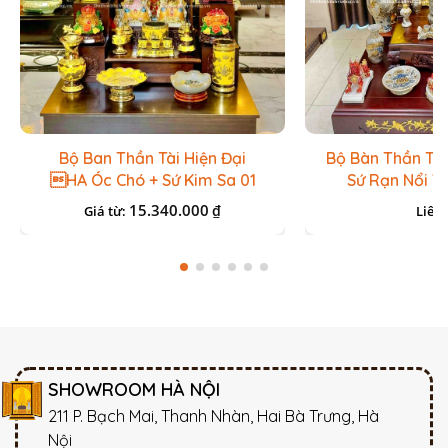
Bộ Ban Thần Tài Hiện Đại
Bộ Bàn Thần Tài
HA Óc Chó + Sứ Kim Sa 01
Sứ Rạn Nổi V
15.340.000
₫
Giá từ:
Liên 
SHOWROOM HÀ NỘI
211 P. Bạch Mai, Thanh Nhàn, Hai Bà Trưng, Hà
Nội