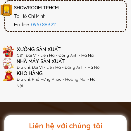
SHOWROOM TP.HCM
Tp Hồ Chí Minh
Hotline:
0963.889.211
XƯỞNG SẢN XUẤT
CS1: Đại Vĩ - Liên Hà - Đông Anh - Hà Nội
NHÀ MÁY SẢN XUẤT
Địa chỉ: Đại Vĩ - Liên Hà - Đông Anh - Hà Nội
KHO HÀNG
Địa chỉ: Phố Hưng Phúc - Hoàng Mai - Hà
Nội
Liên hệ với chúng tôi