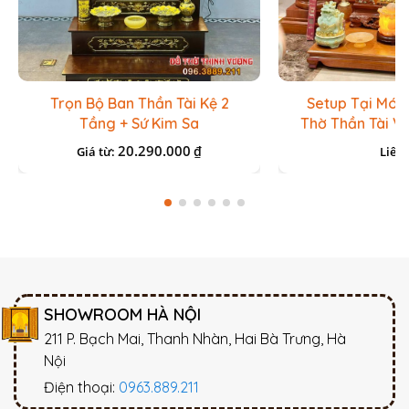
Trọn Bộ Ban Thần Tài Kệ 2
Setup Tại Món
Tầng + Sứ Kim Sa
Thờ Thần Tài V
Lưu Ly Đ
20.290.000
₫
Giá từ:
Liên 
SHOWROOM HÀ NỘI
211 P. Bạch Mai, Thanh Nhàn, Hai Bà Trưng, Hà
Nội
Điện thoại:
0963.889.211