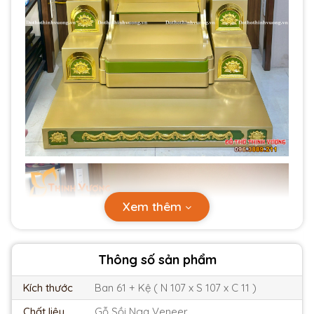
Xem thêm
Thông số sản phẩm
Kích thước
Ban 61 + Kệ ( N 107 x S 107 x C 11 )
Chất liệu
Gỗ Sồi Nga Veneer