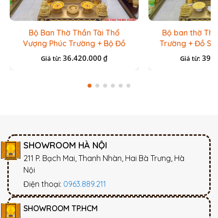
Bộ Ban Thờ Thần Tài Thổ
Bộ ban thờ Th
Vượng Phúc Trường + Bộ Đồ
Trường + Đồ Sứ
Sứ Cao Cấp Gấm Vàng
Cấ
36.420.000
39.1
₫
Giá từ:
Giá từ:
SHOWROOM HÀ NỘI
211 P. Bạch Mai, Thanh Nhàn, Hai Bà Trưng, Hà
Nội
Điện thoại:
0963.889.211
SHOWROOM TP.HCM