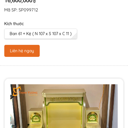
16,600,000
₫
Mã SP:
SP099712
Kích thước
Ban 61 + Kệ ( N 107 x S 107 x C 11 )
Liên hệ ngay