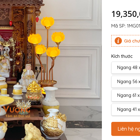
19,350
Mã SP:
1MG01
Giá ch
Kích thước
Ngang 48 x
Ngang 56 x
Ngang 61 x
Ngang 41 x
Liên hệ n