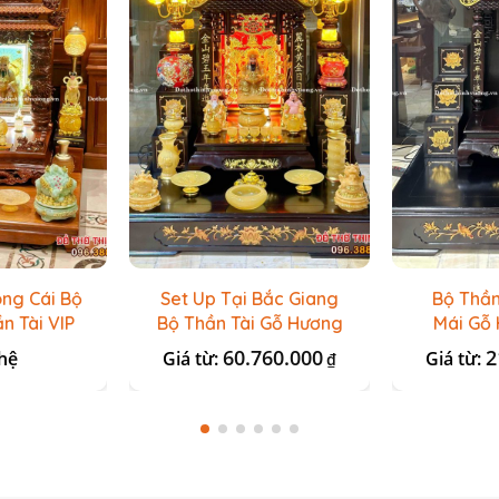
óng Cái Bộ
Set Up Tại Bắc Giang
Bộ Thần
n Tài VIP
Bộ Thần Tài Gỗ Hương
Mái Gỗ 
ưu Ly Đài
+ Set Đá Onix Vàng
60.760.000
2
hệ
Giá từ:
Giá từ:
₫
n