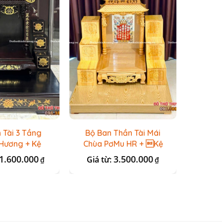
 Tài 3 Tầng
Bộ Ban Thần Tài Mái
Bộ Ba
Hương + Kệ
Chùa PơMu HR + Kệ
Gỗ Lo
Nổi
1.600.000
3.500.000
Giá từ:
₫
₫