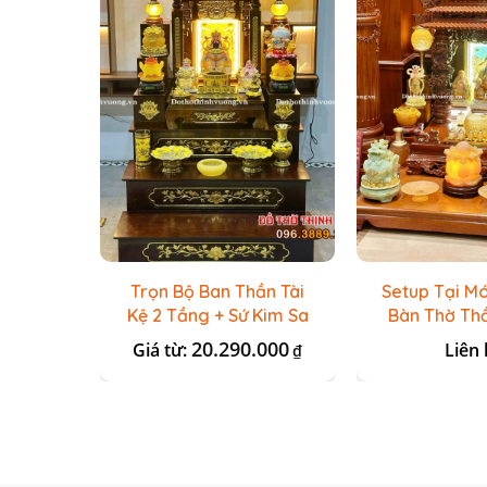
Trọn Bộ Ban Thần Tài
Setup Tại M
Kệ 2 Tầng + Sứ Kim Sa
Bàn Thờ Thầ
Gỗ Hương + L
20.290.000
Giá từ:
Liên 
₫
Loa