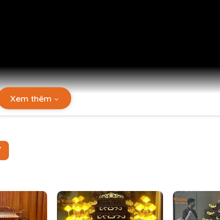
Xem thêm
Ự