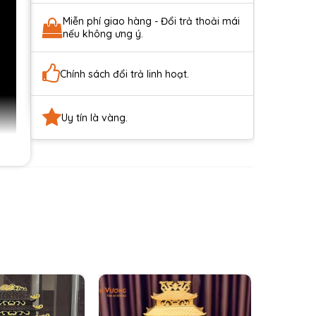
Miễn phí giao hàng - Đổi trả thoải mái
nếu không ưng ý.
Chính sách đổi trả linh hoạt.
Uy tín là vàng.