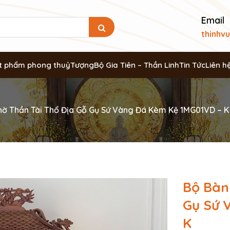
Email
thinhv
t phẩm phong thuỷ
Tượng
Bộ Gia Tiên – Thần Linh
Tin Tức
Liên h
hờ Thần Tài Thổ Địa Gỗ Gụ Sứ Vàng Đá Kèm Kệ 1MG01VD – K
Bộ Bàn
Gụ Sứ 
K