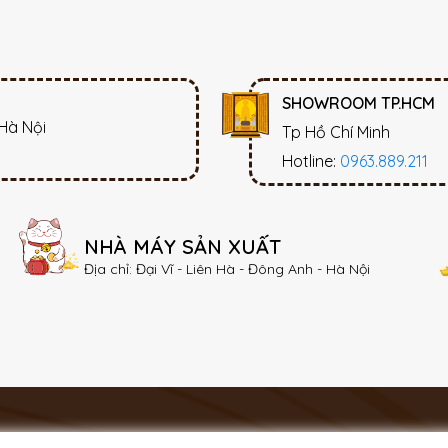
SHOWROOM TP.HCM
 Hà Nội
Tp Hồ Chí Minh
Hotline:
0963.889.211
NHÀ MÁY SẢN XUẤT
Địa chỉ: Đại Vĩ - Liên Hà - Đông Anh - Hà Nội