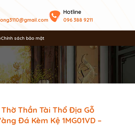
Hotline
uong3110@gmail.com
096 388 9211
ệ
Chính sách bảo mật
 Thờ Thần Tài Thổ Địa Gỗ
Vàng Đá Kèm Kệ 1MG01VD –